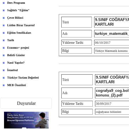
Ders Programı
Sağlıklı "Eğitim"
Çevre Bilinci
9.SINIF COĞRAFY
Türü
KARTLARI
Lütfen Biraz Tasarruf
Eğitim Sendikaları
turkiye_matemati
Adı
Tarih
Yükleme Tarihi
06/10/2017
Erasmus+ projesi
Bilgi
Türkiye Matematik konumu
Belirli Günler
Nasıl Yapılır?
İstanbul
9.SINIF COĞRAF
Türkiye Turizm Değerleri
Türü
KARTLARI
MEB Önerileri
cografya9_cog.bol
Adı
konusu_(2).pdf
Duyurular
Yükleme Tarihi
30/09/2017
Bilgi
coğrafyanın bölümleri