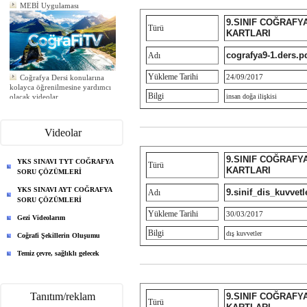
MEBİ Uygulaması
9.SINIF COĞRAFY
Türü
KARTLARI
cografya9-1.ders.p
Adı
Coğrafya Dersi konularına
Yükleme Tarihi
24/09/2017
kolayca öğrenilmesine yardımcı
olacak videolar
Bilgi
insan doğa ilişkisi
Yeni ödev eklendi
Yeni ödev eklendi
Yeni ödev eklendi
Videolar
9.SINIF COĞRAFY
YKS SINAVI TYT COĞRAFYA
Türü
KARTLARI
SORU ÇÖZÜMLERİ
YKS SINAVI AYT COĞRAFYA
9.sinif_dis_kuvvetl
Adı
SORU ÇÖZÜMLERİ
Yükleme Tarihi
30/03/2017
Gezi Videolarım
Bilgi
dış kuvvetler
Coğrafi Şekillerin Oluşumu
Temiz çevre, sağlıklı gelecek
Tanıtım/reklam
9.SINIF COĞRAFY
Türü