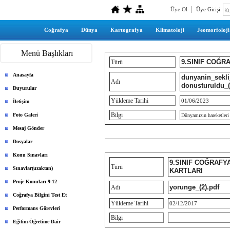
Üye Ol
Üye Girişi
Coğrafya
Dünya
Kartografya
Klimatoloji
Jeomorfoloji
Menü Başlıkları
9.SINIF COĞR
Türü
Anasayfa
dunyanin_sekli
Adı
donusturuldu_(
Duyurular
Yükleme Tarihi
01/06/2023
İletişim
Bilgi
Foto Galeri
Dünyamızın hareketleri 
Mesaj Gönder
Dosyalar
Konu Sınavları
9.SINIF COĞRAFY
Türü
Sınavlar(uzaktan)
KARTLARI
Proje Konuları 9-12
yorunge_(2).pdf
Adı
Coğrafya Bilgini Test Et
Yükleme Tarihi
02/12/2017
Performans Görevleri
Bilgi
Eğitim-Öğretime Dair