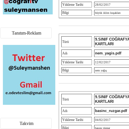
Yükleme Tarihi
28/02/2017
Bilgi
büyük iklim kuşakları
Tanıtım-Reklam
9.SINIF COĞRAFY
Türü
KARTLARI
nem_yagis.pdf
Adı
Yükleme Tarihi
12/02/2017
Bilgi
nem yağış
9.SINIF COĞRAFY
Türü
KARTLARI
basinc_ruzgar.pdf
Adı
Yükleme Tarihi
04/02/2017
Takvim
Bilgi
basınç rüzgar