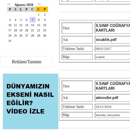
<<
Ağustos 2026
>>
P
S
Ç
P
C
C
P
1
2
3
4
5
6
7
8
9
10
11
12
13
14
15
16
9.SINIF COĞRAFY
Türü
KARTLARI
17
18
19
20
21
22
23
24
25
26
27
28
29
30
sicaklik.pdf
Adı
31
Yükleme Tarihi
08/01/2017
Bilgi
sıcaklık
Reklam/Tanıtım
9.SINIF COĞRAFY
Türü
KARTLARI
atmosfer.pdf
Adı
Yükleme Tarihi
16/11/2016
Bilgi
atmosfer, hava,iklim