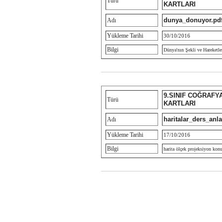
Türü
KARTLARI
dunya_donuyor.pd
Adı
Yükleme Tarihi
30/10/2016
Bilgi
Dünya'nın Şekli ve Hareketle
9.SINIF COĞRAFY
Türü
KARTLARI
haritalar_ders_anl
Adı
Yükleme Tarihi
17/10/2016
Bilgi
harita ölçek projeksiyon kon