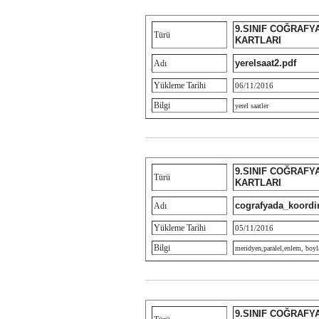
9.SINIF COĞRAFY
Türü
KARTLARI
yerelsaat2.pdf
Adı
Yükleme Tarihi
06/11/2016
Bilgi
yerel saatler
9.SINIF COĞRAFY
Türü
KARTLARI
cografyada_koordin
Adı
Yükleme Tarihi
05/11/2016
Bilgi
meridyen,paralel,enlem, boy
9.SINIF COĞRAFY