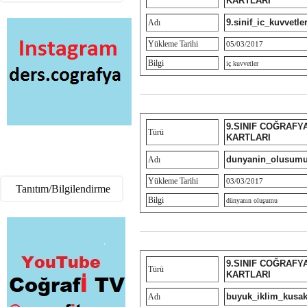
KARTLARI
9.sinif_ic_kuvvetle
Adı
Yükleme Tarihi
05/03/2017
Bilgi
iç kuvvetler
9.SINIF COĞRAFY
Türü
KARTLARI
dunyanin_olusumu
Adı
Yükleme Tarihi
03/03/2017
Tanıtım/Bilgilendirme
Bilgi
dünyanın oluşumu
9.SINIF COĞRAFY
Türü
KARTLARI
buyuk_iklim_kusakl
Adı