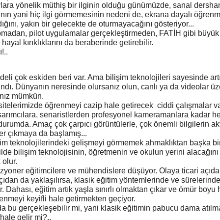
vlara yönelik müthiş bir ilginin olduğu günümüzde, sanal dersha
ının yani hiç ilgi görmemesinin nedeni de, ekrana dayalı öğren
ğını, yakın bir gelecekte de oturmayacağını gösteriyor...
pmadan, pilot uygulamalar gerçekleştirmeden, FATİH gibi büyük 
ayal kırıklıklarını da beraberinde getirebilir.
!..
eli çok eskiden beri var. Ama bilişim teknolojileri sayesinde art
şındı. Dünyanın neresinde olursanız olun, canlı ya da videolar ü
anız mümkün.
itelerimizde öğrenmeyi cazip hale getirecek ciddi çalışmalar va
rımcılara, senaristlerden profesyonel kameramanlara kadar her t
urumda. Amaç çok çarpıcı görüntülerle, çok önemli bilgilerin akt
ler çıkmaya da başlamış...
şim teknolojilerindeki gelişmeyi görmemek ahmaklıktan başka bi
lde bilişim teknolojisinin, öğretmenin ve okulun yerini alacağın
 olur.
zyoner eğitimcilere ve mühendislere düşüyor. Olaya ticari açıd
çıdan da yaklaşılırsa, klasik eğitim yöntemlerinde ve sürelerind
ir. Dahası, eğitim artık yaşla sınırlı olmaktan çıkar ve ömür boyu h
nmeyi keyifli hale getirmekten geçiyor.
 bu gerçekleşebilir mi, yani klasik eğitimin pabucu dama atılm
hale gelir mi?..