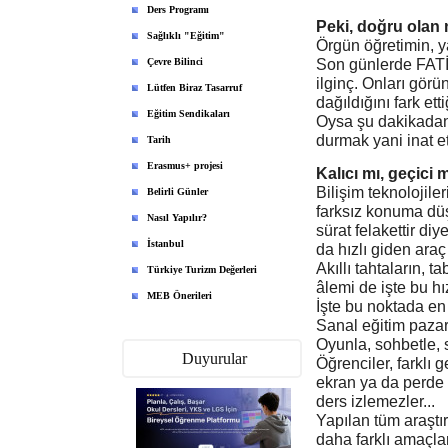
Ders Programı
Peki, doğru olan
Sağlıklı "Eğitim"
Örgün öğretimin, y
Son günlerde FATİH
Çevre Bilinci
ilginç. Onları görü
Lütfen Biraz Tasarruf
dağıldığını fark et
Eğitim Sendikaları
Oysa şu dakikadan
durmak yani inat e
Tarih
Erasmus+ projesi
Kalıcı mı, geçici 
Bilişim teknolojile
Belirli Günler
farksız konuma düşe
Nasıl Yapılır?
sürat felakettir di
İstanbul
da hızlı giden araç
Akıllı tahtaların, t
Türkiye Turizm Değerleri
âlemi de işte bu h
MEB Önerileri
İşte bu noktada en 
Sanal eğitim pazarl
Oyunla, sohbetle, sa
Duyurular
Öğrenciler, farklı g
ekran ya da perde k
ders izlemezler...
Yapılan tüm araştı
daha farklı amaçlar