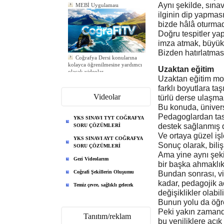
MEBİ Uygulaması
Aynı şekilde, sına
ilginin dip yapmas
bizde hâlâ oturmadı
Doğru tespitler ya
imza atmak, büyük h
Bizden hatırlatması
Coğrafya Dersi konularına
kolayca öğrenilmesine yardımcı
Uzaktan eğitim
olacak videolar
Yeni ödev eklendi
Uzaktan eğitim mod
Yeni ödev eklendi
farklı boyutlara ta
Yeni ödev eklendi
Videolar
türlü derse ulaşm
Bu konuda, ünivers
Pedagoglardan tasa
YKS SINAVI TYT COĞRAFYA
destek sağlanmış d
SORU ÇÖZÜMLERİ
Ve ortaya güzel iş
YKS SINAVI AYT COĞRAFYA
Sonuç olarak, bili
SORU ÇÖZÜMLERİ
Ama yine aynı şeki
Gezi Videolarım
bir başka ahmaklık
Coğrafi Şekillerin Oluşumu
Bundan sonrası, vi
kadar, pedagojik a
Temiz çevre, sağlıklı gelecek
değişiklikler olabil
Bunun yolu da öğre
Peki yakın zamanda
Tanıtım/reklam
bu yeniliklere açık 