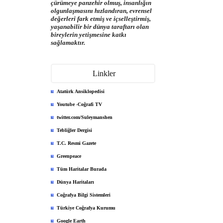
çürümeye panzehir olmuş, insanlığın
olgunlaşmasını hızlandıran, evrensel
değerleri fark etmiş ve içselleştirmiş,
yaşanabilir bir dünya taraftarı olan
bireylerin yetişmesine katkı
sağlamaktır.
Linkler
Atatürk Ansiklopedisi
Youtube -Coğrafi TV
twitter.com/Suleymanshen
Tebliğler Dergisi
T.C. Resmi Gazete
Greenpeace
Tüm Haritalar Burada
Dünya Haritaları
Coğrafya Bilgi Sistemleri
Türkiye Coğrafya Kurumu
Google Earth