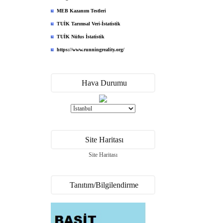
MEB Kazanım Testleri
TUİK Tarımsal Veri-İstatistik
TUİK Nüfus İstatistik
https://www.runningreality.org/
Hava Durumu
Site Haritası
Site Haritası
Tanıtım/Bilgilendirme