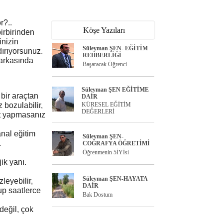
r?..
Köşe Yazıları
irbirinden
inizin
Süleyman ŞEN- EĞİTİM
dırıyorsunuz.
REHBERLİĞİ
 arkasında
Başaracak Öğrenci
Süleyman ŞEN EĞİTİME
 bir araçtan
DAİR
 bozulabilir,
KÜRESEL EĞİTİM
DEĞERLERİ
rat yapmasanız
sanal eğitim
Süleyman ŞEN-
.
COĞRAFYA ÖĞRETİMİ
Öğrenmenin 5İYİsi
ik yanı.
Süleyman ŞEN-HAYATA
zleyebilir,
DAİR
rup saatlerce
Bak Dostum
değil, çok