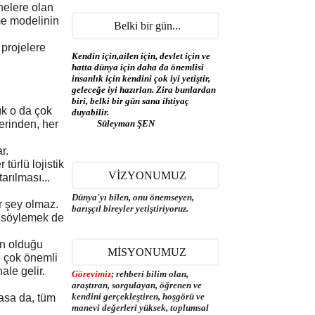
nelere olan
me modelinin
Belki bir gün...
projelere
Kendin için,ailen için, devlet için ve
hatta dünya için daha da önemlisi
insanlık için kendini çok iyi yetiştir,
geleceğe iyi hazırlan. Zira bunlardan
biri, belki bir gün sana ihtiyaç
ık o da çok
duyabilir.
zerinden, her
Süleyman ŞEN
r.
ürlü lojistik
VİZYONUMUZ
arılması...
Dünya'yı bilen, onu önemseyen,
r şey olmaz.
barışçıl bireyler yetiştiriyoruz.
ı söylemek de
an olduğu
MİSYONUMUZ
e çok önemli
ale gelir.
Görevimiz
; rehberi bilim olan,
araştıran, sorgulayan, öğrenen ve
kendini gerçekleştiren, hoşgörü ve
asa da, tüm
manevi değerleri yüksek, toplumsal