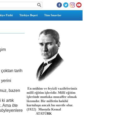
iye Fiziki
Türkiye Beşeri
Tüm Sınavlar
işim
m çoktan tarih
 yerini
En mühim ve feyizli vazifelerimiz
unuz, bazen
millî eğitim işleridir. Millî eğitim
işlerinde mutlaka muzaffer olmak
ki artık
lâzımdır. Bir milletin hakikî
z. Ama öte
kurtuluşu ancak bu suretle olur.
(1922)
Mustafa Kemal
 söyleyenlere
ATATÜ
RK