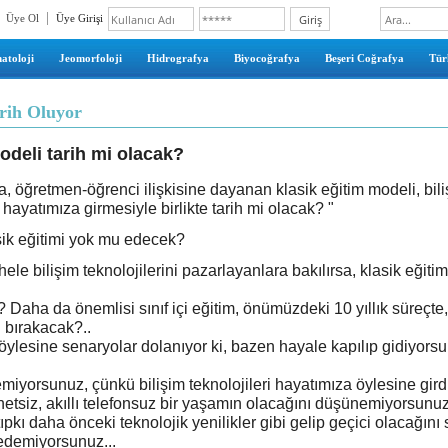
Üye Ol
Üye Girişi
atoloji
Jeomorfoloji
Hidrografya
Biyocoğrafya
Beşeri Coğrafya
Türk
rih Oluyor
odeli tarih mi olacak?
a, öğretmen-öğrenci ilişkisine dayanan klasik eğitim modeli, bil
e hayatımıza girmesiyle birlikte tarih mi olacak? "
sik eğitimi yok mu edecek?
hele bilişim teknolojilerini pazarlayanlara bakılırsa, klasik eğiti
Daha da önemlisi sınıf içi eğitim, önümüzdeki 10 yıllık süreçte,
 bırakacak?..
ylesine senaryolar dolanıyor ki, bazen hayale kapılıp gidiyors
iyorsunuz, çünkü bilişim teknolojileri hayatımıza öylesine girdi 
ernetsiz, akıllı telefonsuz bir yaşamın olacağını düşünemiyorsunu
pkı daha önceki teknolojik yenilikler gibi gelip geçici olacağını
demiyorsunuz...