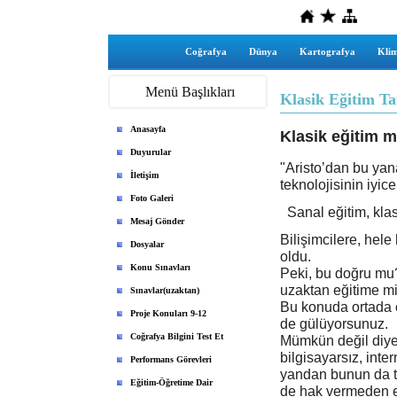
Coğrafya
Dünya
Kartografya
Klim
Menü Başlıkları
Klasik Eğitim Ta
Anasayfa
Klasik eğitim m
Duyurular
"Aristo’dan bu yan
İletişim
teknolojisinin iyic
Foto Galeri
Sanal eğitim, kla
Mesaj Gönder
Bilişimcilere, hele 
Dosyalar
oldu.
Konu Sınavları
Peki, bu doğru mu? 
uzaktan eğitime mi
Sınavlar(uzaktan)
Bu konuda ortada ö
Proje Konuları 9-12
de gülüyorsunuz.
Coğrafya Bilgini Test Et
Mümkün değil diyem
bilgisayarsız, int
Performans Görevleri
yandan bunun da tı
Eğitim-Öğretime Dair
de hak vermeden e