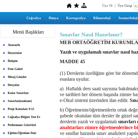
Üye Ol
Üye Girişi
Coğrafya
Dünya
Kartografya
Klimatoloji
Jeomorfoloji
Menü Başlıkları
Sınavlar Nasıl Hazırlanır?
MEB ORTAÖĞRETİM KURUMLA
Anasayfa
Yazılı ve uygulamalı sınavlar nasıl ha
Duyurular
MADDE 45
İletişim
Foto Galeri
(1) Derslerin özelliğine göre bir dönemde
Mesaj Gönder
esaslara uyulur.
Dosyalar
a)
Haftalık ders saati sayısına bakılmak
Konu Sınavları
ve tarihleri her dönem başında zümre ba
e-Okul sistemi üzerinden ilan edilir.
Sına
Sınavlar(uzaktan)
Proje Konuları 9-12
b) Öğretmenin/öğretmenlerin ortak değe
şubede okutulan tüm dersler ile güzel sa
Coğrafya Bilgini Test Et
derslerin yazılı ve uygulamalı
sınavları 
Performans Görevleri
anahtarları zümre öğretmenlerince bir
ve sınıflar bazında sınav analizleri yapı
Eğitim-Öğretime Dair