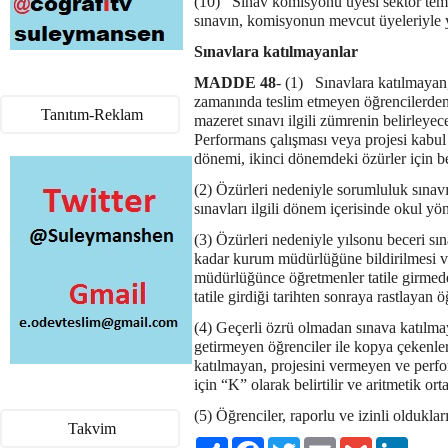
(10) Sınav komisyonu üyesi sektör tem
sınavın, komisyonun mevcut üyeleriyle y
Sınavlara katılmayanlar
MADDE 48
- (1)
Sınavlara katılmayan,
zamanında teslim etmeyen öğrencilerden,
Tanıtım-Reklam
mazeret sınavı ilgili zümrenin belirleye
Performans çalışması veya projesi kabul e
dönemi, ikinci dönemdeki özürler için b
(2)
Özürleri nedeniyle sorumluluk sınavı
sınavları ilgili dönem içerisinde okul yö
(3) Özürleri nedeniyle yılsonu beceri sı
kadar kurum müdürlüğüne bildirilmesi ve
müdürlüğünce öğretmenler tatile girmede
tatile girdiği tarihten sonraya rastlayan 
(4) Geçerli özrü olmadan sınava katılma
getirmeyen öğrenciler ile kopya çekenle
katılmayan, projesini vermeyen ve perfo
için “K” olarak belirtilir ve aritmetik ort
(5)
Öğrenciler, raporlu ve izinli olduklar
Takvim
Paylaş
Facebook
Twitter
Email
Gmail
LinkedI