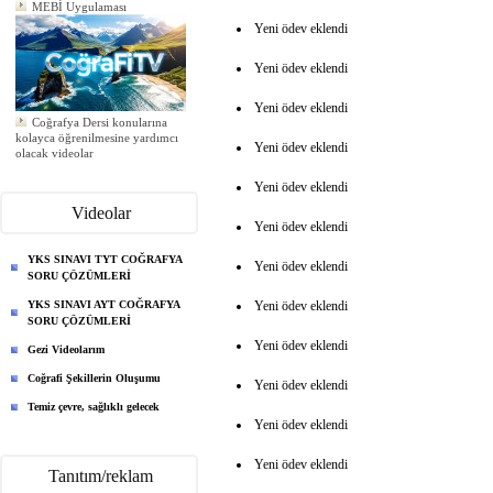
Yeni ödev eklendi
Yeni ödev eklendi
Yeni ödev eklendi
Coğrafya Dersi konularına
kolayca öğrenilmesine yardımcı
olacak videolar
Yeni ödev eklendi
Yeni ödev eklendi
Yeni ödev eklendi
Yeni ödev eklendi
Yeni ödev eklendi
Videolar
Yeni ödev eklendi
YKS SINAVI TYT COĞRAFYA
Yeni ödev eklendi
SORU ÇÖZÜMLERİ
YKS SINAVI AYT COĞRAFYA
Yeni ödev eklendi
SORU ÇÖZÜMLERİ
Yeni ödev eklendi
Gezi Videolarım
Coğrafi Şekillerin Oluşumu
Yeni ödev eklendi
Temiz çevre, sağlıklı gelecek
Yeni ödev eklendi
Yeni ödev eklendi
Tanıtım/reklam