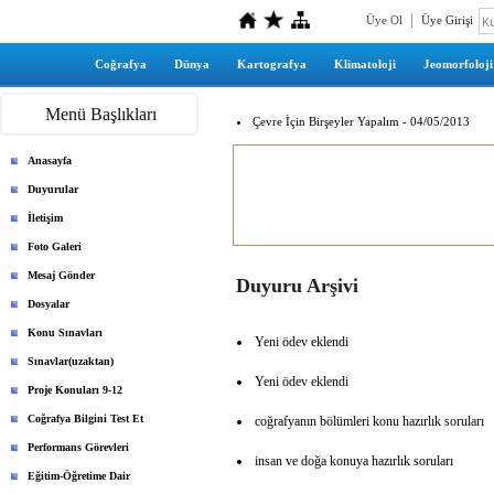
Üye Ol
Üye Girişi
Coğrafya
Dünya
Kartografya
Klimatoloji
Jeomorfoloji
Menü Başlıkları
Çevre İçin Birşeyler Yapalım - 04/05/2013
Anasayfa
Duyurular
İletişim
Foto Galeri
Mesaj Gönder
Duyuru Arşivi
Dosyalar
Konu Sınavları
Yeni ödev eklendi
Sınavlar(uzaktan)
Yeni ödev eklendi
Proje Konuları 9-12
Coğrafya Bilgini Test Et
coğrafyanın bölümleri konu hazırlık soruları
Performans Görevleri
insan ve doğa konuya hazırlık soruları
Eğitim-Öğretime Dair