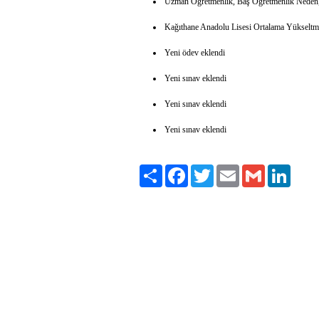
Uzman Öğretmenlik, Baş Öğretmenlik Neden
Kağıthane Anadolu Lisesi Ortalama Yükseltme
Yeni ödev eklendi
Yeni sınav eklendi
Yeni sınav eklendi
Yeni sınav eklendi
Paylaş
Facebook
Twitter
Email
Gmail
LinkedI