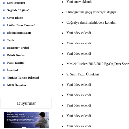
Yeni sınav eklendi
Ders Programı
Sağlıklı "Eğitim"
Ortaöğretime geçiş yönergesi değişti
Çevre Bilinci
Coğrafya dersi haftalık ders konuları
Lütfen Biraz Tasarruf
Yeni ödev eklendi
Eğitim Sendikaları
Tarih
Yeni ödev eklendi
Erasmus+ projesi
Yeni ödev eklendi
Belirli Günler
Nasıl Yapılır?
Meslek Liseleri 2018-2019 Eg-Og.Ders Secim
İstanbul
9. Sınıf Yazılı Örnekleri
Türkiye Turizm Değerleri
Yeni ödev eklendi
MEB Önerileri
Yeni ödev eklendi
Duyurular
Yeni ödev eklendi
Yeni ödev eklendi
Yeni ödev eklendi
MEBİ Uygulaması