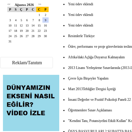
Yeni ödev eklendi
<<
Ağustos 2026
>>
P
S
Ç
P
C
C
P
Yeni ödev eklendi
1
2
3
4
5
6
7
8
9
Yeni ödev eklendi
10
11
12
13
14
15
16
17
18
19
20
21
22
23
Resimlerle Türkiye
24
25
26
27
28
29
30
31
Ödev, performans ve proje görevlerinin teslim
Afrika'daki Açlığa Duyarsız Kalmayalım
Reklam/Tanıtım
2013 Lisans Yerleştirme Sınavlarında (2013-
Çevre İçin Birşeyler Yapalım
Mart 2013Tebliğler Dergisi İçeriği
İnsani Değerler ve Pozitif Psikoloji Paneli 22
Öğretmenlere Sınav Açıklaması
"Kendini Tanı, Potansiyelini Etkili Kullan" 
ÖSYS BAŞVURULARI 2 ŞUBAT'TA BA