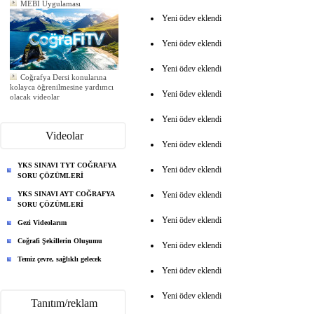
Yeni ödev eklendi
Yeni ödev eklendi
Yeni ödev eklendi
Coğrafya Dersi konularına
kolayca öğrenilmesine yardımcı
olacak videolar
Yeni ödev eklendi
Yeni ödev eklendi
Yeni ödev eklendi
Yeni ödev eklendi
Yeni ödev eklendi
Videolar
Yeni ödev eklendi
YKS SINAVI TYT COĞRAFYA
Yeni ödev eklendi
SORU ÇÖZÜMLERİ
YKS SINAVI AYT COĞRAFYA
Yeni ödev eklendi
SORU ÇÖZÜMLERİ
Yeni ödev eklendi
Gezi Videolarım
Coğrafi Şekillerin Oluşumu
Yeni ödev eklendi
Temiz çevre, sağlıklı gelecek
Yeni ödev eklendi
Yeni ödev eklendi
Tanıtım/reklam