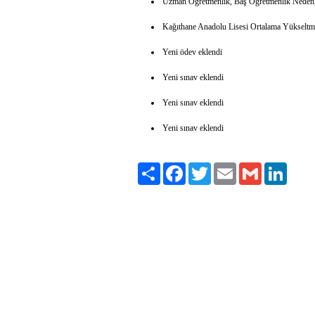
Uzman Öğretmenlik, Baş Öğretmenlik Neden
Kağıthane Anadolu Lisesi Ortalama Yükseltme
Yeni ödev eklendi
Yeni sınav eklendi
Yeni sınav eklendi
Yeni sınav eklendi
Paylaş
Facebook
Twitter
Email
Gmail
LinkedI