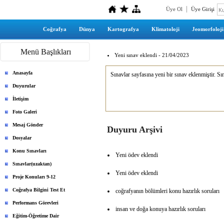
Üye Ol
Üye Girişi
Coğrafya
Dünya
Kartografya
Klimatoloji
Jeomorfoloji
Menü Başlıkları
Yeni sınav eklendi - 21/04/2023
Anasayfa
Sınavlar sayfasına yeni bir sınav eklenmiştir. S
Duyurular
İletişim
Foto Galeri
Mesaj Gönder
Duyuru Arşivi
Dosyalar
Konu Sınavları
Yeni ödev eklendi
Sınavlar(uzaktan)
Yeni ödev eklendi
Proje Konuları 9-12
Coğrafya Bilgini Test Et
coğrafyanın bölümleri konu hazırlık soruları
Performans Görevleri
insan ve doğa konuya hazırlık soruları
Eğitim-Öğretime Dair