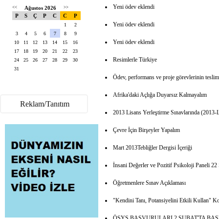
Yeni ödev eklendi
<<
Ağustos 2026
>>
P
S
Ç
P
C
C
P
Yeni ödev eklendi
1
2
3
4
5
6
7
8
9
Yeni ödev eklendi
10
11
12
13
14
15
16
17
18
19
20
21
22
23
Resimlerle Türkiye
24
25
26
27
28
29
30
31
Ödev, performans ve proje görevlerinin teslim
Afrika'daki Açlığa Duyarsız Kalmayalım
Reklam/Tanıtım
2013 Lisans Yerleştirme Sınavlarında (2013-
Çevre İçin Birşeyler Yapalım
Mart 2013Tebliğler Dergisi İçeriği
İnsani Değerler ve Pozitif Psikoloji Paneli 22
Öğretmenlere Sınav Açıklaması
"Kendini Tanı, Potansiyelini Etkili Kullan" 
ÖSYS BAŞVURULARI 2 ŞUBAT'TA BA