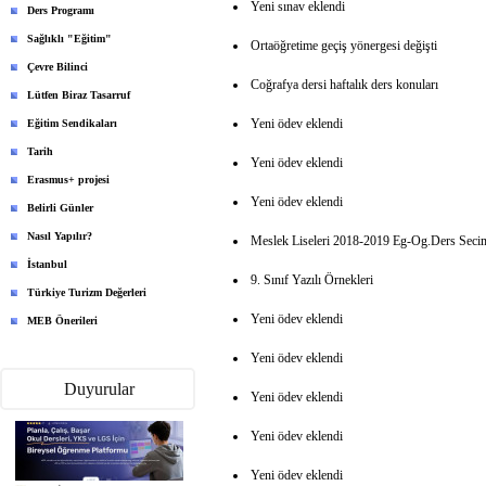
Yeni sınav eklendi
Ders Programı
Sağlıklı "Eğitim"
Ortaöğretime geçiş yönergesi değişti
Çevre Bilinci
Coğrafya dersi haftalık ders konuları
Lütfen Biraz Tasarruf
Yeni ödev eklendi
Eğitim Sendikaları
Tarih
Yeni ödev eklendi
Erasmus+ projesi
Yeni ödev eklendi
Belirli Günler
Nasıl Yapılır?
Meslek Liseleri 2018-2019 Eg-Og.Ders Secim
İstanbul
9. Sınıf Yazılı Örnekleri
Türkiye Turizm Değerleri
Yeni ödev eklendi
MEB Önerileri
Yeni ödev eklendi
Duyurular
Yeni ödev eklendi
Yeni ödev eklendi
Yeni ödev eklendi
MEBİ Uygulaması