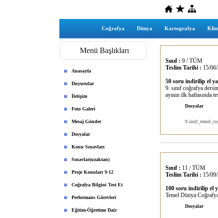
Coğrafya
Dünya
Kartografya
Klim
Menü Başlıkları
Sınıf :
9 / TÜM
Teslim Tarihi :
15/06/
Anasayfa
50 soru indirilip el y
Duyurular
9. sınıf coğrafya dersi
ayının ilk haftasında te
İletişim
Dosyalar
Foto Galeri
Mesaj Gönder
9.sinif_temel_co
Dosyalar
Konu Sınavları
Sınavlar(uzaktan)
Sınıf :
11 / TÜM
Proje Konuları 9-12
Teslim Tarihi :
15/09/
Coğrafya Bilgini Test Et
100 soru indirilip el 
Temel Dünya Coğrafyası 
Performans Görevleri
Dosyalar
Eğitim-Öğretime Dair