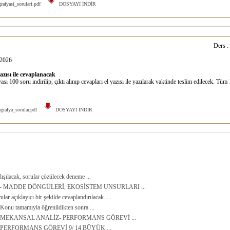
afyasi_sorulari.pdf
DOSYAYI İNDİR
Ders :
2026
yazısı ile cevaplanacak
 100 soru indirilip, çıktı alınıp cevapları el yazısı ile yazılarak vaktinde teslim edilecek. Tüm 1
grafya_sorular.pdf
DOSYAYI İNDİR
lışılacak, sorular çözülecek deneme ...
 - MADDE DÖNGÜLERİ, EKOSİSTEM UNSURLARI ...
ar açıklayıcı bir şekilde cevaplandırılacak. ...
u tamamıyla öğrenildikten sonra ...
- MEKANSAL ANALİZ- PERFORMANS GÖREVİ ...
 PERFORMANS GÖREVİ 9/ 14 BÜYÜK ...