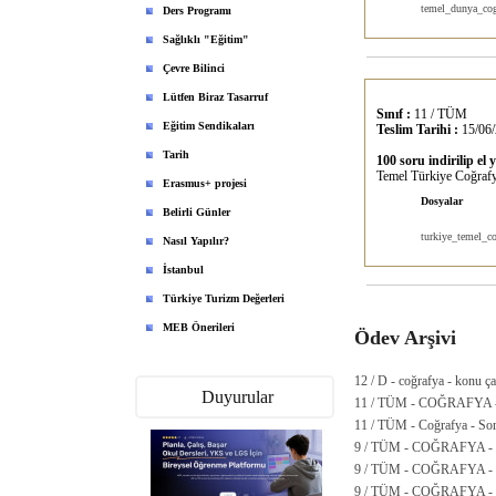
temel_dunya_cogr
Ders Programı
Sağlıklı "Eğitim"
Çevre Bilinci
Lütfen Biraz Tasarruf
Sınıf :
11 / TÜM
Eğitim Sendikaları
Teslim Tarihi :
15/06/
Tarih
100 soru indirilip el 
Temel Türkiye Coğrafyası
Erasmus+ projesi
Dosyalar
Belirli Günler
turkiye_temel_co
Nasıl Yapılır?
İstanbul
Türkiye Turizm Değerleri
MEB Önerileri
Ödev Arşivi
12 / D - coğrafya - konu ça
Duyurular
11 / TÜM - COĞRAFYA
11 / TÜM - Coğrafya - Sorul
9 / TÜM - COĞRAFYA - Kon
9 / TÜM - COĞRAFYA 
9 / TÜM - COĞRAFYA -