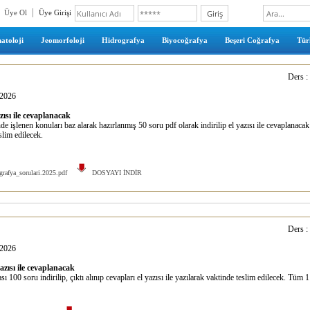
Üye Ol
Üye Girişi
atoloji
Jeomorfoloji
Hidrografya
Biyocoğrafya
Beşeri Coğrafya
Türk
Ders :
2026
azısı ile cevaplanacak
nde işlenen konuları baz alarak hazırlanmış 50 soru pdf olarak indirilip el yazısı ile cevaplanacak
slim edilecek.
grafya_sorulari.2025.pdf
DOSYAYI İNDİR
Ders :
2026
yazısı ile cevaplanacak
100 soru indirilip, çıktı alınıp cevapları el yazısı ile yazılarak vaktinde teslim edilecek. Tüm 11