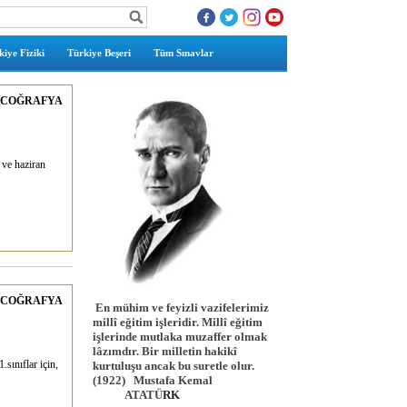
iye Fiziki
Türkiye Beşeri
Tüm Sınavlar
COĞRAFYA
 ve haziran
COĞRAFYA
En mühim ve feyizli vazifelerimiz
millî eğitim işleridir. Millî eğitim
işlerinde mutlaka muzaffer olmak
lâzımdır. Bir milletin hakikî
.sınıflar için,
kurtuluşu ancak bu suretle olur.
(1922)
Mustafa Kemal
ATATÜ
RK