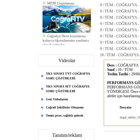
MEBİ Uygulaması
9 / TÜM - COĞRAFYA 
9 / TÜM - COĞRAFYA -
9 / TÜM - COĞRAFYA -
9 / TÜM - COĞRAFYA -
9 / TÜM - COĞRAFYA -
Coğrafya Dersi konularına
9 / TÜM - COĞRAFYA -
kolayca öğrenilmesine yardımcı
9 / TÜM - COĞRAFYA -
olacak videolar
Yeni ödev eklendi
9 / TÜM - COĞRAFYA -
Yeni ödev eklendi
10 / TÜM - COĞRAFYA
Yeni ödev eklendi
Videolar
Ders :
COĞRAFYA
Sınıf :
10 / TÜM
YKS SINAVI TYT COĞRAFYA
Teslim Tarihi :
29/06
SORU ÇÖZÜMLERİ
PERFORMANS GÖR
YKS SINAVI AYT COĞRAFYA
PERFORMANS GÖRE
SORU ÇÖZÜMLERİ
YÖNERGESİ: Önce doğal
afetler için hazırlanmış
Gezi Videolarım
Coğrafi Şekillerin Oluşumu
Dosyalar
Temiz çevre, sağlıklı gelecek
dogal_afetler_1
Tanıtım/reklam