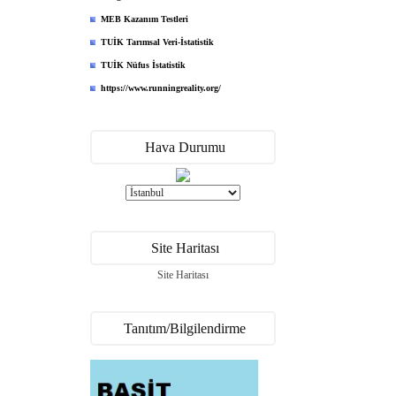
MEB Kazanım Testleri
TUİK Tarımsal Veri-İstatistik
TUİK Nüfus İstatistik
https://www.runningreality.org/
Hava Durumu
Site Haritası
Site Haritası
Tanıtım/Bilgilendirme