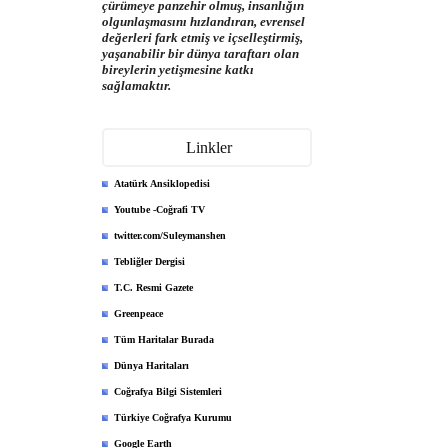
çürümeye panzehir olmuş, insanlığın
olgunlaşmasını hızlandıran, evrensel
değerleri fark etmiş ve içselleştirmiş,
yaşanabilir bir dünya taraftarı olan
bireylerin yetişmesine katkı
sağlamaktır.
Linkler
Atatürk Ansiklopedisi
Youtube -Coğrafi TV
twitter.com/Suleymanshen
Tebliğler Dergisi
T.C. Resmi Gazete
Greenpeace
Tüm Haritalar Burada
Dünya Haritaları
Coğrafya Bilgi Sistemleri
Türkiye Coğrafya Kurumu
Google Earth