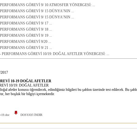
- PERFORMANS GÖREVİ 9/ 10 ATMOSFER YÖNERGESİ: ...
 PERFORMANS GÖREVİ 9/ 15 DÜNYA’NIN ...
 PERFORMANS GÖREVİ 9/ 15 DÜNYA’NIN ...
 PERFORMANS GÖREVİ 9/ 17 ...
 PERFORMANS GÖREVİ 9/ 18 ...
 PERFORMANS GÖREVİ 9/ 19 ...
 PERFORMANS GÖREVİ 9/20 ...
 PERFORMANS GÖREVİ 9/ 21 ...
 - PERFORMANS GÖREVİ 10/19: DOĞAL AFETLER YÖNERGESİ: ...
/2017
EVİ 10-19 DOĞAL AFETLER
Vİ 10/19: DOĞAL AFETLER
 afetler konusu öğrenilecek, edindiğimiz bilgileri bu şablon üzerinde test edilecek. Bu şabl
tır, her boşluk bir bilgiyi içermektedir.
0-19.doc
DOSYAYI İNDİR