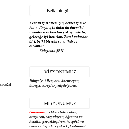
Belki bir gün...
Kendin için,ailen için, devlet için ve
hatta dünya için daha da önemlisi
insanlık için kendini çok iyi yetiştir,
geleceğe iyi hazırlan. Zira bunlardan
biri, belki bir gün sana ihtiyaç
duyabilir.
Süleyman ŞEN
VİZYONUMUZ
Dünya'yı bilen, onu önemseyen,
on doğal
barışçıl bireyler yetiştiriyoruz.
MİSYONUMUZ
Görevimiz
; rehberi bilim olan,
araştıran, sorgulayan, öğrenen ve
kendini gerçekleştiren, hoşgörü ve
manevi değerleri yüksek, toplumsal