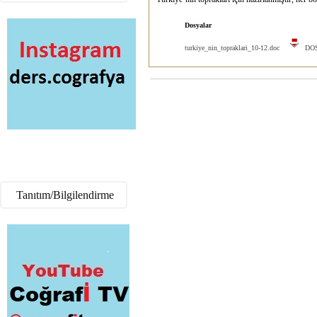
Dosyalar
turkiye_nin_topraklari_10-12.doc
DOS
Tanıtım/Bilgilendirme