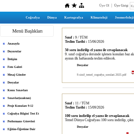
Üye Ol
Üye Girişi
Coğrafya
Dünya
Kartografya
Klimatoloji
Jeomorfoloji
Menü Başlıkları
Sınıf :
9 / TÜM
Teslim Tarihi :
15/06/2026
Anasayfa
50 soru indirilip el yazısı ile cevaplanacak
Duyurular
9. sınıf coğrafya dersinde işlenen konuları baz al
ayının ilk haftasında teslim edilecek.
İletişim
Dosyalar
Foto Galeri
Mesaj Gönder
9.sinif_temel_cografya_sorulari.2025.pdf
Dosyalar
Konu Sınavları
Sınavlar(uzaktan)
Sınıf :
11 / TÜM
Proje Konuları 9-12
Teslim Tarihi :
15/09/2026
Coğrafya Bilgini Test Et
100 soru indirilip el yazısı ile cevaplanacak
Temel Dünya Coğrafyası 100 soru indirilip, çıktı a
Performans Görevleri
Dosyalar
Eğitim-Öğretime Dair