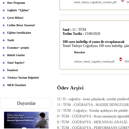
temel_dunya_cografyasi_sorulari.pdf
DO
Ders Programı
Sağlıklı "Eğitim"
Çevre Bilinci
Lütfen Biraz Tasarruf
Sınıf :
11 / TÜM
Eğitim Sendikaları
Teslim Tarihi :
15/06/2026
Tarih
100 soru indirilip el yazısı ile cevaplanacak
Temel Türkiye Coğrafyası 100 soru indirilip, çıktı 
Erasmus+ projesi
Dosyalar
Belirli Günler
turkiye_temel_cografya_sorular.pdf
DOS
Nasıl Yapılır?
İstanbul
Türkiye Turizm Değerleri
MEB Önerileri
Ödev Arşivi
12 / D - coğrafya - konu çalışılacak, sorular çözülece
Duyurular
11 / TÜM - COĞRAFYA - MADDE DÖNGÜLERİ
11 / TÜM - Coğrafya - Sorular açıklayıcı bir şekilde c
9 / TÜM - COĞRAFYA - Konu tamamıyla öğrenildikt
9 / TÜM - COĞRAFYA - MEKANSAL ANALİZ-
9 / TÜM - COĞRAFYA - PERFORMANS GÖREVİ 