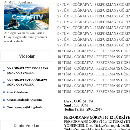
MEBİ Uygulaması
9 / TÜM - COĞRAFYA - PERFORMANS GÖREVİ
9 / TÜM - COĞRAFYA - PERFORMANS GÖREVİ 
9 / TÜM - COĞRAFYA - PERFORMANS GÖREVİ 
9 / TÜM - COĞRAFYA - PERFORMANS GÖREVİ 9
9 / TÜM - COĞRAFYA - PERFORMANS GÖREVİ 9
Coğrafya Dersi konularına
9 / TÜM - COĞRAFYA - PERFORMANS GÖREVİ 9
kolayca öğrenilmesine yardımcı
olacak videolar
9 / TÜM - COĞRAFYA - PERFORMANS GÖREVİ 
Yeni ödev eklendi
9 / TÜM - COĞRAFYA - PERFORMANS GÖREVİ 9
Yeni ödev eklendi
10 / TÜM - COĞRAFYA - PERFORMANS GÖREV
Yeni ödev eklendi
Videolar
10 / TÜM - COĞRAFYA - PERFORMANS GÖREV
10 / TÜM - COĞRAFYA - PERFORMANS GÖREVİ
10 / TÜM - COĞRAFYA - PERFORMANS GÖREVİ
YKS SINAVI TYT COĞRAFYA
SORU ÇÖZÜMLERİ
10 / TÜM - COĞRAFYA - PERFORMANS GÖREVİ
10 / TÜM - COĞRAFYA - PERFORMANS GÖREVİ
YKS SINAVI AYT COĞRAFYA
SORU ÇÖZÜMLERİ
10 / TÜM - COĞRAFYA - PERFORMANS GÖREVİ
10 / TÜM - COĞRAFYA - PERFORMANS GÖREVİ
Gezi Videolarım
Coğrafi Şekillerin Oluşumu
Ders :
COĞRAFYA
Sınıf :
10 / TÜM
Temiz çevre, sağlıklı gelecek
Teslim Tarihi :
29/06/2017
PERFORMANS GÖREVİ 10-12 TÜRKİY
PERFORMANS GÖREVİ 10/ 12 TÜRKİYE
Tanıtım/reklam
YÖNERGESİ: Önce Türkiye’nin toprak özellikleri
Türkiye’nin toprakları için hazırlanmıştır, her bo