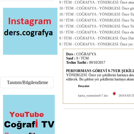
9 / TÜM - COĞRAFYA - YÖNERGESİ: Önce atmosfer
10 / TÜM - COĞRAFYA - YÖNERGESİ: Önce göçler 
10 / TÜM - COĞRAFYA - YÖNERGESİ: Önce Türkiye’
10 / TÜM - COĞRAFYA - YÖNERGESİ: Önce Türkiye’
10 / TÜM - COĞRAFYA - YÖNERGESİ: Önce Türkiy
10 / TÜM - COĞRAFYA - YÖNERGESİ: Önce ekonomi
9 / TÜM - COĞRAFYA - YÖNERGESİ: Önce Dünya'n
9 / TÜM - COĞRAFYA - YÖNERGESİ: Önce yer şekil
Ders :
COĞRAFYA
Sınıf :
9 / TÜM
Teslim Tarihi :
09/10/2017
PERFORMANS GÖREVİ 9-7YER ŞEKİL
YÖNERGESİ: Önce yer şekillerini haritaya aktar
edilecek. Bu şablon yer şekillerini haritaya akta
Tanıtım/Bilgilendirme
Dosyalar
harita_yontemleri9-7.doc
DOSYAYI İ