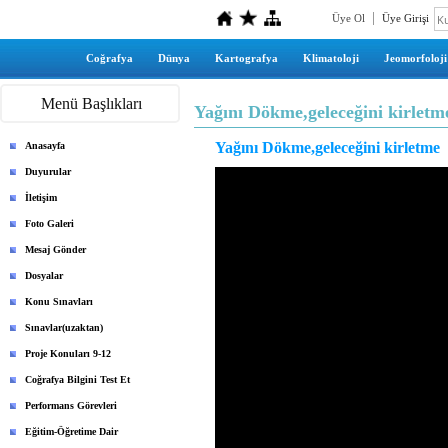
Üye Ol
Üye Girişi
Coğrafya
Dünya
Kartografya
Klimatoloji
Jeomorfoloji
Menü Başlıkları
Yağını Dökme,geleceğini kirletm
Yağını Dökme,geleceğini kirletme
Anasayfa
Duyurular
İletişim
Foto Galeri
Mesaj Gönder
Dosyalar
Konu Sınavları
Sınavlar(uzaktan)
Proje Konuları 9-12
Coğrafya Bilgini Test Et
Performans Görevleri
Eğitim-Öğretime Dair