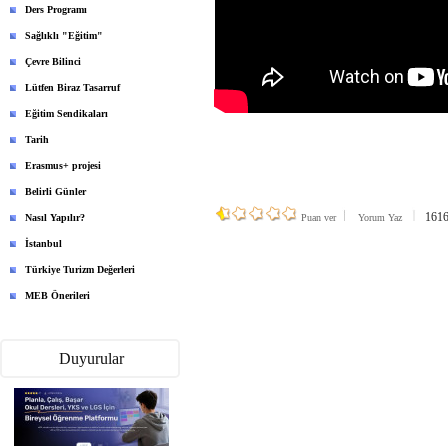
Ders Programı
Sağlıklı "Eğitim"
Çevre Bilinci
Lütfen Biraz Tasarruf
Eğitim Sendikaları
Tarih
Erasmus+ projesi
Belirli Günler
1616 
Nasıl Yapılır?
Puan ver
Yorum Yaz
İstanbul
Türkiye Turizm Değerleri
MEB Önerileri
Duyurular