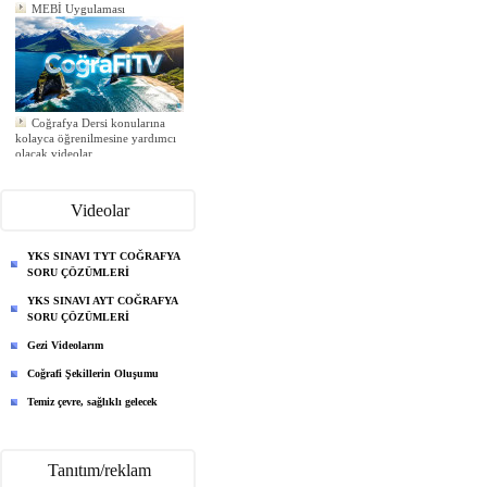
MEBİ Uygulaması
Coğrafya Dersi konularına
kolayca öğrenilmesine yardımcı
olacak videolar
Yeni ödev eklendi
Yeni ödev eklendi
Yeni ödev eklendi
Videolar
YKS SINAVI TYT COĞRAFYA
SORU ÇÖZÜMLERİ
YKS SINAVI AYT COĞRAFYA
SORU ÇÖZÜMLERİ
Gezi Videolarım
Coğrafi Şekillerin Oluşumu
Temiz çevre, sağlıklı gelecek
Tanıtım/reklam