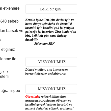
el etkenlere
Belki bir gün...
Kendin için,ailen için, devlet için ve
 %40 sebebi
hatta dünya için daha da önemlisi
insanlık için kendini çok iyi yetiştir,
lan barsak ve
geleceğe iyi hazırlan. Zira bunlardan
biri, belki bir gün sana ihtiyaç
duyabilir.
n
Süleyman ŞEN
 etiğimiz
slenme ile
VİZYONUMUZ
Dünya'yı bilen, onu önemseyen,
ıklık
barışçıl bireyler yetiştiriyoruz.
terli
MİSYONUMUZ
e uğramış bu
Görevimiz
; rehberi bilim olan,
araştıran, sorgulayan, öğrenen ve
kendini gerçekleştiren, hoşgörü ve
manevi değerleri yüksek, toplumsal