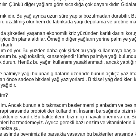
ılır. Çünkü diğer yağlara göre sıcaklığa çok dayanıklıdır. Gıdalar
yanıklıdır. Bu yağ ayrıca uzun süre yapısı bozulmadan durabilir. 
mrü uzatılmış olur hem de fabrikada yağı depolama ve üretme mal
a şirketleri yaşanan ekonomik kriz yüzünden karlılıklarını koru
iyice ön plana aldılar. Örneğin diğer yağların yerine palmiye ya
n karlı
ım ediyor. Bu yüzden daha çok şirket bu yağı kullanmaya başla
orum bu yağ toksiktir, kanserojendir lütfen palmiye yağı bulund
 durun. Henüz bu yağın kullanımı yasaklanmadı, ancak yaptığım
e palmiye yağı bulunan gıdaların üzerinde bunun açıkça yazılmas
an önce sadece bitkisel yağ yazıyorlardı. Bitkisel yağ dedikleri 
yağıdır.
dim?
im. Ancak bununla bırakmadım beslenmemi planladım ve besin 
api sırasında probiotikler kullandım. İnsanın barsağında bizim i
kteriler vardır. Bu bakterilerin bizim için hayati önemi vardır. B
leri hazmedemeyiz. Ayrıca gerekli bazı enzim ve vitaminlerin ür
r nokta şu,
 aslında beynimiz ile barsakta yaşayan bu bakteriler arasında kar