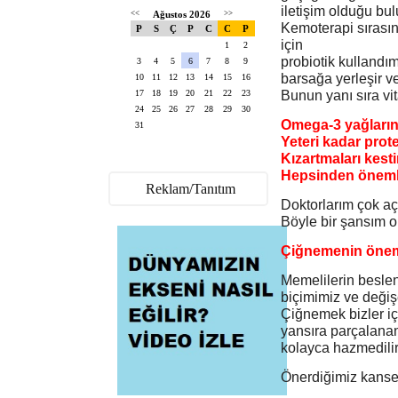
iletişim olduğu bu
<<
Ağustos 2026
>>
Kemoterapi sırasın
P
S
Ç
P
C
C
P
için
1
2
probiotik kullandım
3
4
5
6
7
8
9
barsağa yerleşir ve
10
11
12
13
14
15
16
17
18
19
20
21
22
23
Bunun yanı sıra vit
24
25
26
27
28
29
30
Omega-3 yağlarını
31
Yeteri kadar prote
Kızartmaları kest
Hepsinden önemli
Reklam/Tanıtım
Doktorlarım çok açı
Böyle bir şansım o
Çiğnemenin öne
Memelilerin besle
biçimimiz ve değiş
Çiğnemek bizler iç
yansıra parçalanan
kolayca hazmedilir
Önerdiğimiz kanser