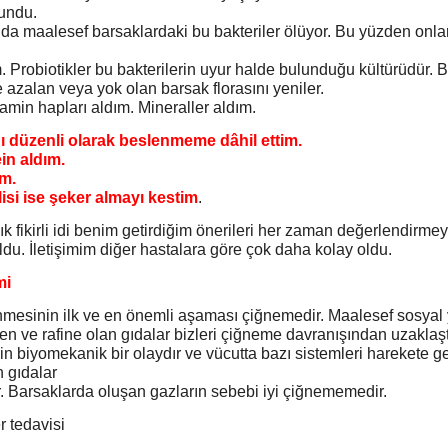
lundu.
da maalesef barsaklardaki bu bakteriler ölüyor. Bu yüzden onla
. Probiotikler bu bakterilerin uyur halde bulunduğu kültürüdür. 
 azalan veya yok olan barsak florasını yeniler.
amin hapları aldım. Mineraller aldım.
 düzenli olarak beslenmeme dâhil ettim.
in aldım.
im.
si ise şeker almayı kestim
.
k fikirli idi benim getirdiğim önerileri her zaman değerlendirmeye
ldu. İletişimim diğer hastalara göre çok daha kolay oldu.
mi
nmesinin ilk ve en önemli aşaması çiğnemedir. Maalesef sosya
en ve rafine olan gıdalar bizleri çiğneme davranışından uzaklaşt
in biyomekanik bir olaydır ve vücutta bazı sistemleri harekete ge
 gıdalar
. Barsaklarda oluşan gazların sebebi iyi çiğnememedir.
 tedavisi