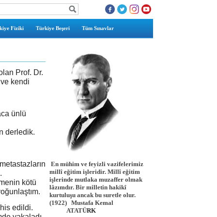
iye Fiziki
Türkiye Beşeri
Tüm Sınavlar
olan Prof. Dr.
 ve kendi
aca ünlü
 derledik.
metastazların
En mühim ve feyizli vazifelerimiz
millî eğitim işleridir. Millî eğitim
.
işlerinde mutlaka muzaffer olmak
nmenin kötü
lâzımdır. Bir milletin hakikî
yoğunlaştım.
kurtuluşu ancak bu suretle olur.
(1922)
Mustafa Kemal
his edildi.
ATATÜ
RK
mde yakaladı.