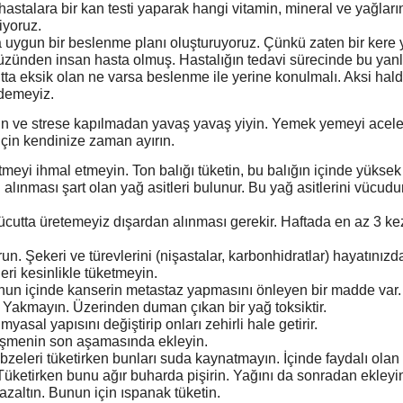
astalara bir kan testi yaparak hangi vitamin, mineral ve yağları
iyoruz.
uygun bir beslenme planı oluşturuyoruz. Çünkü zaten bir kere y
zünden insan hasta olmuş. Hastalığın tedavi sürecinde bu yanl
tta eksik olan ne varsa beslenme ile yerine konulmalı. Aksi hald
demeyiz.
yin ve strese kapılmadan yavaş yavaş yiyin. Yemek yemeyi acel
çin kendinize zaman ayırın.
etmeyi ihmal etmeyin. Ton balığı tüketin, bu balığın içinde yükse
n alınması şart olan yağ asitleri bulunur. Bu yağ asitlerini vücu
vücutta üretemeyiz dışardan alınması gerekir. Haftada en az 3 ke
n. Şekeri ve türevlerini (nişastalar, karbonhidratlar) hayatınız
leri kesinlikle tüketmeyin.
unun içinde kanserin metastaz yapmasını önleyen bir madde var.
. Yakmayın. Üzerinden duman çıkan bir yağ toksiktir.
myasal yapısını değiştirip onları zehirli hale getirir.
şmenin son aşamasında ekleyin.
bzeleri tüketirken bunları suda kaynatmayın. İçinde faydalı olan
 Tüketirken bunu ağır buharda pişirin. Yağını da sonradan ekleyi
azaltın. Bunun için ıspanak tüketin.