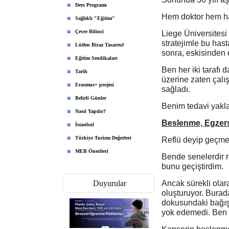
Ders Programı
Hem doktor hem h
Sağlıklı "Eğitim"
Çevre Bilinci
Liege Üniversitesi
stratejimle bu has
Lütfen Biraz Tasarruf
sonra, eskisinden 
Eğitim Sendikaları
Ben her iki taraf
Tarih
üzerine zaten çalı
Erasmus+ projesi
sağladı.
Belirli Günler
Benim tedavi yakl
Nasıl Yapılır?
Beslenme, Egzers
İstanbul
Türkiye Turizm Değerleri
Reflü deyip geçme
MEB Önerileri
Bende senelerdir r
bunu geçiştirdim.
Duyurular
Ancak sürekli olara
oluşturuyor. Burada
dokusundaki bağışı
yok edemedi. Ben 
MEBİ Uygulaması