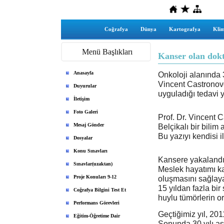
Coğrafya
Dünya
Kartografya
Klim
Menü Başlıkları
Kanser olan dokt
Anasayfa
Onkoloji alanında 3
Vincent Castronovo,
Duyurular
uyguladığı tedavi 
İletişim
Foto Galeri
Prof. Dr. Vincent 
Mesaj Gönder
Belçikalı bir bilim
Bu yazıyı kendisi 
Dosyalar
Konu Sınavları
Kansere yakaland
Sınavlar(uzaktan)
Meslek hayatımı k
Proje Konuları 9-12
oluşmasını sağlaya
15 yıldan fazla bi
Coğrafya Bilgini Test Et
huylu tümörlerin o
Performans Görevleri
Geçtiğimiz yıl, 201
Eğitim-Öğretime Dair
Sonunda 30 yılı aş