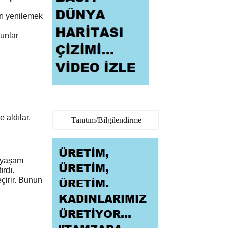
rı yenilemek
Bunlar
 aldılar.
Tanıtım/Bilgilendirme
l yaşam
ırdı.
çirir. Bunun