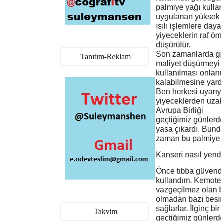
palmiye yağı kullan
uygulanan yüksek
ısılı işlemlere da
yiyeceklerin raf ö
düşürülür.
Son zamanlarda gıd
Tanıtım-Reklam
maliyet düşürmeyi 
kullanılması onları
kalabilmesine yard
Ben herkesi uyarıy
yiyeceklerden uzak
Avrupa Birliği
geçtiğimiz günlerd
yasa çıkardı. Bund
zaman bu palmiye 
Kanseri nasıl yen
Önce tıbba güvend
kullandım. Kemoter
vazgeçilmez olan ba
olmadan bazı besin
sağlarlar. İlginç bi
Takvim
geçtiğimiz günlerde