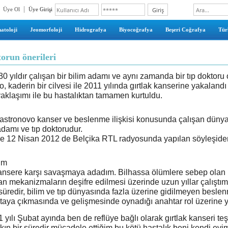
Üye Ol
Üye Girişi
atoloji
Jeomorfoloji
Hidrografya
Biyocoğrafya
Beşeri Coğrafya
Türk
orun önerileri
0 yıldır çalışan bir bilim adamı ve aynı zamanda bir tıp doktoru 
 kaderin bir cilvesi ile 2011 yılında gırtlak kanserine yakalandı
yaklaşımı ile bu hastalıktan tamamen kurtuldu.
Castronovo kanser ve beslenme ilişkisi konusunda çalışan düny
 adamı ve tıp doktorudur.
ile 12 Nisan 2012 de Belçika RTL radyosunda yapılan söyleşiden
ım
ansere karşı savaşmaya adadım. Bilhassa ölümlere sebep olan 
n mekanizmaların deşifre edilmesi üzerinde uzun yıllar çalıştım
r süredir, bilim ve tıp dünyasında fazla üzerine gidilmeyen besle
rtaya çıkmasında ve gelişmesinde oynadığı anahtar rol üzerine 
1 yılı Şubat ayında ben de reflüye bağlı olarak gırtlak kanseri teş
kın bir süredir mücadele ettiğim bu kötü hastalık beni kendi evi