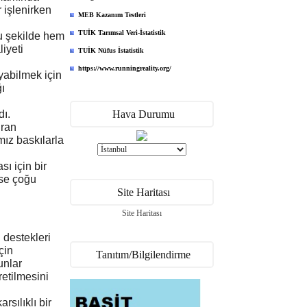
 işlenirken
MEB Kazanım Testleri
TUİK Tarımsal Veri-İstatistik
Bu şekilde hem
iyeti
TUİK Nüfus İstatistik
https://www.runningreality.org/
yabilmek için
ğı
dı.
Hava Durumu
uran
ız baskılarla
ı için bir
ise çoğu
Site Haritası
Site Haritası
destekleri
çin
Tanıtım/Bilgilendirme
unlar
etilmesini
şılıklı bir