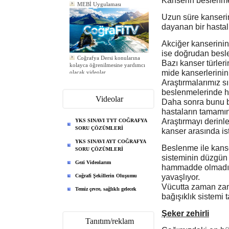
Kanserin beslenme 
Uzun süre kanserin
dayanan bir hastal
Akciğer kanserinin
ise doğrudan beslen
Coğrafya Dersi konularına
kolayca öğrenilmesine yardımcı
Bazı kanser türler
olacak videolar
mide kanserlerinin
Yeni ödev eklendi
Araştırmalarımız s
Yeni ödev eklendi
Yeni ödev eklendi
beslenmelerinde he
Videolar
Daha sonra bunu bi
hastaların tamamı
Araştırmayı derinle
YKS SINAVI TYT COĞRAFYA
SORU ÇÖZÜMLERİ
kanser arasında ist
YKS SINAVI AYT COĞRAFYA
Beslenme ile kanse
SORU ÇÖZÜMLERİ
sisteminin düzgün 
Gezi Videolarım
hammadde olmadığ
Coğrafi Şekillerin Oluşumu
yavaşlıyor.
Vücutta zaman zam
Temiz çevre, sağlıklı gelecek
bağışıklık sistemi 
Şeker zehirli
Tanıtım/reklam