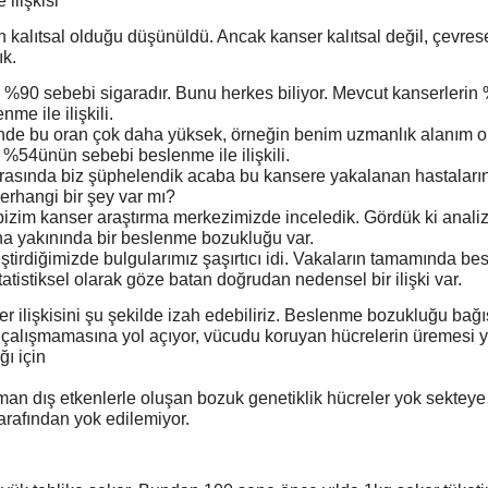
ilişkisi
 kalıtsal olduğu düşünüldü. Ancak kanser kalıtsal değil, çevres
ık.
 %90 sebebi sigaradır. Bunu herkes biliyor. Mevcut kanserlerin
me ile ilişkili.
inde bu oran çok daha yüksek, örneğin benim uzmanlık alanım o
 %54ünün sebebi beslenme ile ilişkili.
ırasında biz şüphelendik acaba bu kansere yakalanan hastaları
rhangi bir şey var mı?
zim kanser araştırma merkezimizde inceledik. Gördük ki analiz
na yakınında bir beslenme bozukluğu var.
ştirdiğimizde bulgularımız şaşırtıcı idi. Vakaların tamamında be
atistiksel olarak göze batan doğrudan nedensel bir ilişki var.
r ilişkisini şu şekilde izah edebiliriz. Beslenme bozukluğu bağış
çalışmamasına yol açıyor, vücudu koruyan hücrelerin üremesi ye
ı için
an dış etkenlerle oluşan bozuk genetiklik hücreler yok sektey
tarafından yok edilemiyor.