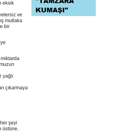
n eksik
etersiz ve
ış mutlaka
e bir
eye
k miktarda
dumuzun
z yağlı
dan çıkarmaya
 her şeyi
n üstüne.