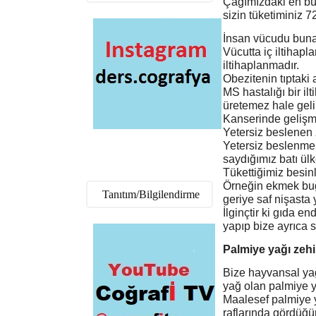
Çağımızdaki en büy
sizin tüketiminiz 7
İnsan vücudu buna 
Vücutta iç iltihap
iltihaplanmadır.
Obezitenin tıptaki 
MS hastalığı bir i
üretemez hale geli
Kanserinde gelişme
Yetersiz beslenen 
Yetersiz beslenme 
saydığımız batı ül
Tükettiğimiz besinl
Örneğin ekmek buğd
Tanıtım/Bilgilendirme
geriye saf nişasta 
İlginçtir ki gıda en
yapıp bize ayrıca s
Palmiye yağı zehir
Bize hayvansal yağl
yağ olan palmiye ya
Maalesef palmiye y
raflarında gördüğü