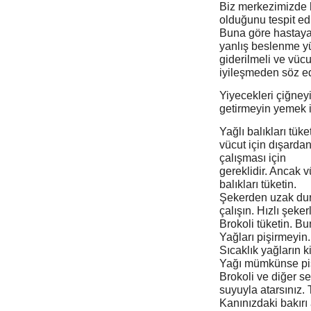
Biz merkezimizde h
olduğunu tespit ed
Buna göre hastaya 
yanlış beslenme yü
giderilmeli ve vücu
iyileşmeden söz e
Yiyecekleri çiğne
getirmeyin yemek i
Yağlı balıkları tük
vücut için dışarda
çalışması için
gereklidir. Ancak 
balıkları tüketin.
Şekerden uzak duru
çalışın. Hızlı şeker
Brokoli tüketin. B
Yağları pişirmeyin
Sıcaklık yağların ki
Yağı mümkünse pi
Brokoli ve diğer se
suyuyla atarsınız.
Kanınızdaki bakırı 