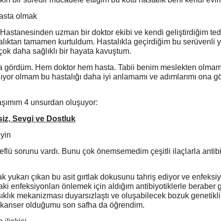
asta olmak
 Hastanesinden uzman bir doktor ekibi ve kendi geliştirdiğim ted
talıktan tamamen kurtuldum. Hastalıkla geçirdiğim bu serüvenli 
çok daha sağlıklı bir hayata kavuştum.
ı da gördüm. Hem doktor hem hasta. Tabii benim meslekten olma
şıyor olmam bu hastalığı daha iyi anlamamı ve adımlarımı ona 
aşımım 4 unsurdan oluşuyor:
iz, Sevgi ve Dostluk
yin
eflü sorunu vardı. Bunu çok önemsemedim çeşitli ilaçlarla antibi
k yukarı çıkan bu asit gırtlak dokusunu tahriş ediyor ve enfeksi
ki enfeksiyonları önlemek için aldığım antibiyotiklerle beraber g
klık mekanizması duyarsızlaştı ve oluşabilecek bozuk genetikli
kanser olduğumu son safha da öğrendim.