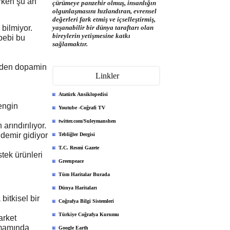
rken şu an
çürümeye panzehir olmuş, insanlığın
olgunlaşmasını hızlandıran, evrensel
değerleri fark etmiş ve içselleştirmiş,
bilmiyor.
yaşanabilir bir dünya taraftarı olan
bireylerin yetişmesine katkı
bebi bu
sağlamaktır.
ünden dopamin
Linkler
Atatürk Ansiklopedisi
engin
Youtube -Coğrafi TV
twitter.com/Suleymanshen
arındırılıyor.
 demir gidiyor
Tebliğler Dergisi
T.C. Resmi Gazete
stek ürünleri
Greenpeace
Tüm Haritalar Burada
Dünya Haritaları
bitkisel bir
Coğrafya Bilgi Sistemleri
Türkiye Coğrafya Kurumu
arket
amamında
Google Earth