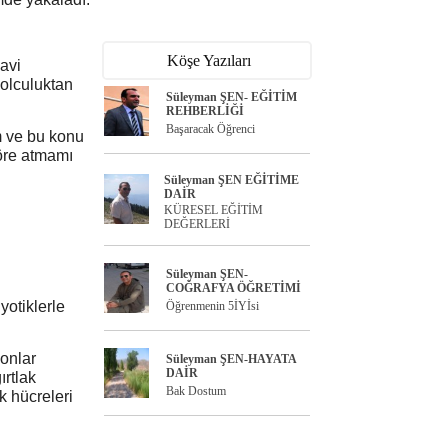
Köşe Yazıları
avi
yolculuktan
Süleyman ŞEN- EĞİTİM
REHBERLİĞİ
Başaracak Öğrenci
m ve bu konu
göre atmamı
Süleyman ŞEN EĞİTİME
DAİR
KÜRESEL EĞİTİM
DEĞERLERİ
Süleyman ŞEN-
COĞRAFYA ÖĞRETİMİ
yotiklerle
Öğrenmenin 5İYİsi
yonlar
Süleyman ŞEN-HAYATA
DAİR
ırtlak
Bak Dostum
k hücreleri