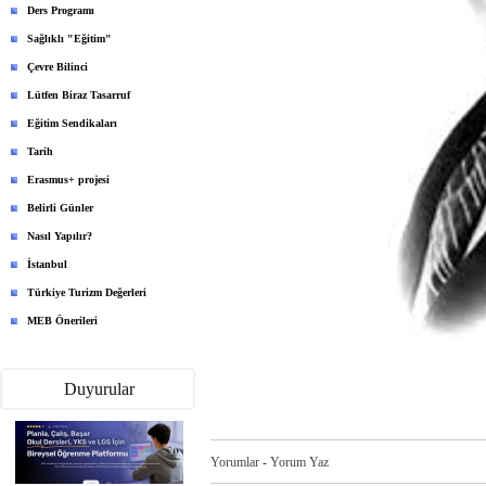
Ders Programı
Sağlıklı "Eğitim"
Çevre Bilinci
Lütfen Biraz Tasarruf
Eğitim Sendikaları
Tarih
Erasmus+ projesi
Belirli Günler
Nasıl Yapılır?
İstanbul
Türkiye Turizm Değerleri
MEB Önerileri
Duyurular
Yorumlar
-
Yorum Yaz