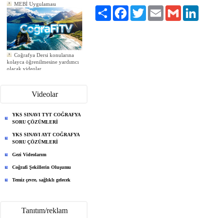
MEBİ Uygulaması
Paylaş
Facebook
Twitter
Email
Gmail
LinkedI
Coğrafya Dersi konularına
kolayca öğrenilmesine yardımcı
olacak videolar
Yeni ödev eklendi
Yeni ödev eklendi
Yeni ödev eklendi
Videolar
YKS SINAVI TYT COĞRAFYA
SORU ÇÖZÜMLERİ
YKS SINAVI AYT COĞRAFYA
SORU ÇÖZÜMLERİ
Gezi Videolarım
Coğrafi Şekillerin Oluşumu
Temiz çevre, sağlıklı gelecek
Tanıtım/reklam