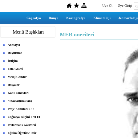
Üye Ol
Üye Girişi
Coğrafya
Dünya
Kartografya
Klimatoloji
Jeomorfoloji
Menü Başlıkları
MEB önerileri
Anasayfa
Duyurular
İletişim
Foto Galeri
Mesaj Gönder
Dosyalar
Konu Sınavları
Sınavlar(uzaktan)
Proje Konuları 9-12
Coğrafya Bilgini Test Et
Performans Görevleri
Eğitim-Öğretime Dair