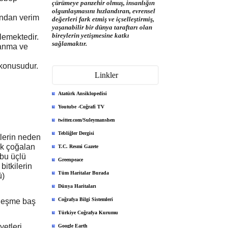
çürümeye panzehir olmuş, insanlığın
olgunlaşmasını hızlandıran, evrensel
ğundan verim
değerleri fark etmiş ve içselleştirmiş,
yaşanabilir bir dünya taraftarı olan
bireylerin yetişmesine katkı
lemektedir.
sağlamaktır.
yanma ve
 konusudur.
Linkler
Atatürk Ansiklopedisi
Youtube -Coğrafi TV
twitter.com/Suleymanshen
Tebliğler Dergisi
tlerin neden
ek çoğalan
T.C. Resmi Gazete
 bu üçlü
Greenpeace
bitkilerin
Tüm Haritalar Burada
ü)
Dünya Haritaları
Coğrafya Bilgi Sistemleri
lleşme baş
Türkiye Coğrafya Kurumu
etleri,
Google Earth