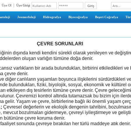
Üye Ol
Üye Girişi
atoloji
Jeomorfoloji
Hidrografya
Biyocoğrafya
Beşeri Coğrafya
Türk
ÇEVRE SORUNLARI
liğinin dışında kendi kendini sürekli olarak yenileyen ve değişti
ddelerden oluşan varlığın tümüne doğa denir.
cansız varlıkların bir arada bulundukları, birbirini etkiledikleri ve
ma çevre denir.
e diğer canlıların yaşamları boyunca ilişkilerini sürdürdükleri ve 
inde bulundukları, fiziki, biyolojik, sosyal, ekonomik ve kültürel o
ları etkileyen dış tesirlerin tümüne çevre denir. Çevre geleceğimi
bulunur. Çevremizi kontrol altında tutamazsak bu bizim için iler
 gelir. Yaşam ve çevre, birbirlerine bağlı iki önemli yaşam çerç
;
Çevresel değerlerin ve ekolojik dengenin tahribini, bozulması
 mevcut bozulmaları gidermeye, çevreyi iyileştirmeye ve gelişt
ın bütününe çevre koruma denir.
 faaliyet sonunda çevreye bırakılan her türlü maddeye atık denir.