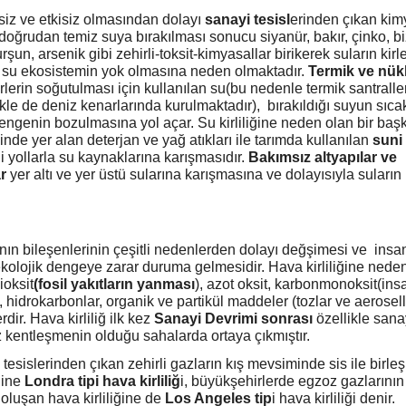
siz ve etkisiz olmasından dolayı
sanayi tesisl
erinden çıkan kimy
 doğrudan temiz suya bırakılması sonucu siyanür, bakır, çinko, b
şun, arsenik gibi zehirli-toksit-kimyasallar birikerek suların kir
 su ekosistemin yok olmasına neden olmaktadır.
Termik ve nük
rlerin soğutulması için kullanılan su(bu nedenle termik santralle
kle de deniz kenarlarında kurulmaktadır), bırakıldığı suyun sıcak
 dengenin bozulmasına yol açar. Su kirliliğine neden olan bir ba
inde yer alan deterjan ve yağ atıkları ile tarımda kullanılan
suni
tli yollarla su kaynaklarına karışmasıdır.
Bakımsız altyapılar ve
r
yer altı ve yer üstü sularına karışmasına ve dolayısıyla suları
anın bileşenlerinin çeşitli nedenlerden dolayı değşimesi ve insa
ekolojik dengeye zarar duruma gelmesidir. Hava kirliliğine nede
dioksit
(fosil yakıtların yanması
), azot oksit, karbonmonoksit(ins
), hidrokarbonlar, organik ve partikül maddeler (tozlar ve aeroselle
dir. Hava kirliliğ ilk kez
Sanayi Devrimi sonrası
özellikle sana
ız kentleşmenin olduğu sahalarda ortaya çıkmıştır.
 tesislerinden çıkan zehirli gazların kış mevsiminde sis ile birl
ğine
Londra tipi hava kirliliğ
i, büyükşehirlerde egzoz gazlarının 
oluşan hava kirliliğine de
Los Angeles tip
i hava kirliliği denir.