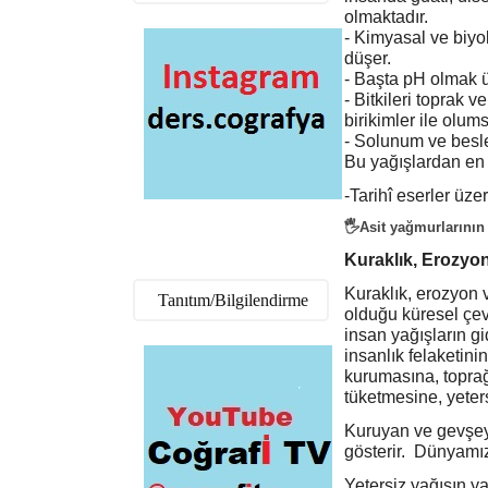
olmaktadır.
- Kimyasal ve biyo
düşer.
- Başta pH olmak ü
- Bitkileri toprak
birikimler ile olum
- Solunum ve besle
Bu yağışlardan en f
-Tarihî eserler üze
🖐Asit yağmurlarının 
Kuraklık, Erozyo
Kuraklık, erozyon 
Tanıtım/Bilgilendirme
olduğu küresel çevr
insan yağışların g
insanlık felaketini
kurumasına, toprağ
tüketmesine, yeter
Kuruyan ve gevşeye
gösterir. Dünyamız
Yetersiz yağışın y