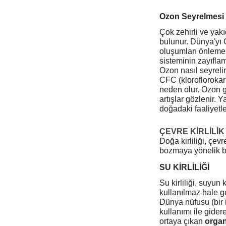
Ozon Seyrelmesi
Çok zehirli ve yakı
bulunur. Dünya'yı G
oluşumları önlemekt
sisteminin zayıfla
Ozon nasıl seyreli
CFC (kloroflorokar
neden olur. Ozon g
artışlar gözlenir.
doğadaki faaliyetle
ÇEVRE KİRLİLİK
Doğa kirliliği, çev
bozmaya yönelik bu 
SU KİRLİLİĞİ
Su kirliliği, suyun
kullanılmaz hale ge
Dünya nüfusu (bir i
kullanımı ile gider
ortaya çıkan
organ