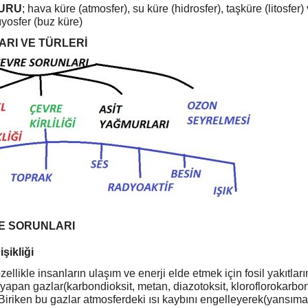
SURU
; hava küre (atmosfer), su küre (hidrosfer), taşküre (litosfer) 
rıyosfer (buz küre)
RI VE TÜRLERİ
E SORUNLARI
şikliği
özellikle insanların ulaşım ve enerji elde etmek için fosil yakıtlar
yapan gazlar(karbondioksit, metan, diazotoksit, kloroflorokarbon
. Biriken bu gazlar atmosferdeki ısı kaybını engelleyerek(yansım