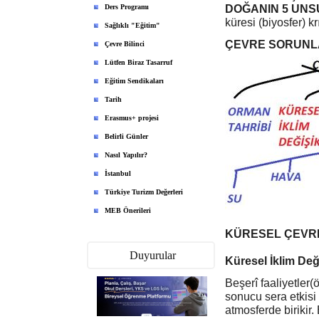
Ders Programı
DOĞANIN 5 UN
küresi (biyosfer) k
Sağlıklı "Eğitim"
ÇEVRE SORUNLA
Çevre Bilinci
Lütfen Biraz Tasarruf
Eğitim Sendikaları
Tarih
Erasmus+ projesi
Belirli Günler
Nasıl Yapılır?
İstanbul
Türkiye Turizm Değerleri
MEB Önerileri
KÜRESEL ÇEVR
Duyurular
Küresel İklim Deği
Beşerî faaliyetler(
sonucu sera etkisi 
atmosferde birikir
MEBİ Uygulaması