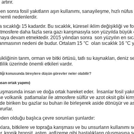
rtırır.
 sonra fosil yakıtların aşırı kullanımı, sanayileşme, hızlı nüfus 
nemli nedenlerdir.
sıcaklığı 15 kadardır. Bu sıcaklık, küresel iklim değişikliği ve fos
tmosfere daha fazla sera gazı karışmasıyla son yüzyılda büyük
tmaya devam etmektedir. 2015 yılından sonra son yüzyılın en sı
anmasının nedeni de budur. Ortalam 15 °C olan sıcaklık 16 °C 
ikliğinin tarım, orman ve bitki örtüsü, tatlı su kaynakları, deniz s
lilik üzerinde önemli etkileri vardır.
liği konusunda bireylere düşün görevler neler olabilir?
nsan ortak yapımı)
luşmasında insan ve doğa ortak hareket eder. İnsanlar fosil yakıt
e volkanik patlamalar ile atmosfere sülfür ve azot oksit gibi ki
rde biriken bu gazlar su buharı ile birleşerek aside dönüşür ve as
rurlar.
eden olduğu başlıca çevre sorunları şunlardır:
klara, bitkilere ve toprağa karışması ve bu unsurların kullanımı 
r, kronik bronşit, astım, anfizeme gibi hastalıkların oluşmasına 