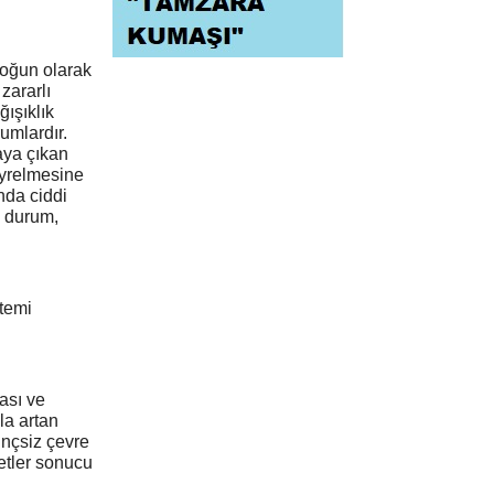
 yoğun olarak
zararlı
ğışıklık
umlardır.
aya çıkan
eyrelmesine
nda ciddi
u durum,
stemi
ması ve
la artan
linçsiz çevre
yetler sonucu