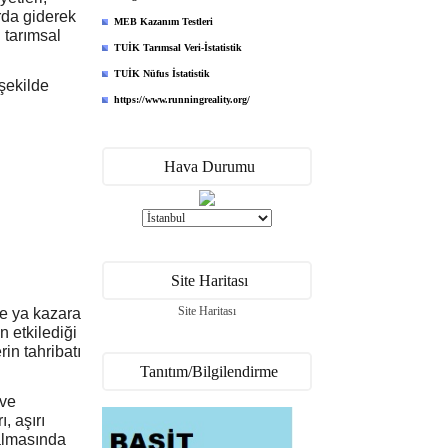
arda giderek
MEB Kazanım Testleri
 tarımsal
TUİK Tarımsal Veri-İstatistik
TUİK Nüfus İstatistik
şekilde
https://www.runningreality.org/
Hava Durumu
Site Haritası
Site Haritası
ve ya kazara
 etkilediği
rin tahribatı
Tanıtım/Bilgilendirme
 ve
, aşırı
azalmasında