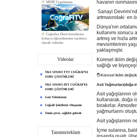
havanın ısınmasını a
Sanayi Devrimi'nden
artmasındaki en ö
Dünya'nın ortalama 
Coğrafya Dersi konularına
kullanımı sonucu a
kolayca öğrenilmesine yardımcı
artmış ve hızla ar
olacak videolar
Yeni ödev eklendi
mevsimlerinin yaş
Yeni ödev eklendi
yaklaşmıştır.
Yeni ödev eklendi
Videolar
Küresel iklim değiş
sağlığı ve biyoçeşit
YKS SINAVI TYT COĞRAFYA
🖐Küresel iklim değişik
SORU ÇÖZÜMLERİ
Asit Yağmurları(doğa-i
YKS SINAVI AYT COĞRAFYA
SORU ÇÖZÜMLERİ
Asit yağışlarının o
Gezi Videolarım
kullanarak, doğa is
bırakırlar. Atmosfe
Coğrafi Şekillerin Oluşumu
yağmurlarını oluştu
Temiz çevre, sağlıklı gelecek
Asit yağışlarının n
İçme sularına, balı
Tanıtım/reklam
insanda guatr, ülse