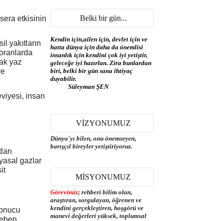
Belki bir gün...
sera etkisinin
Kendin için,ailen için, devlet için ve
il yakıtların
hatta dünya için daha da önemlisi
 oranlarda
insanlık için kendini çok iyi yetiştir,
cak yaz
geleceğe iyi hazırlan. Zira bunlardan
ye
biri, belki bir gün sana ihtiyaç
duyabilir.
Süleyman ŞEN
eviyesi, insan
VİZYONUMUZ
Dünya'yı bilen, onu önemseyen,
barışçıl bireyler yetiştiriyoruz.
ları
myasal gazlar
it
MİSYONUMUZ
Görevimiz
; rehberi bilim olan,
araştıran, sorgulayan, öğrenen ve
kendini gerçekleştiren, hoşgörü ve
sonucu
manevi değerleri yüksek, toplumsal
sebep