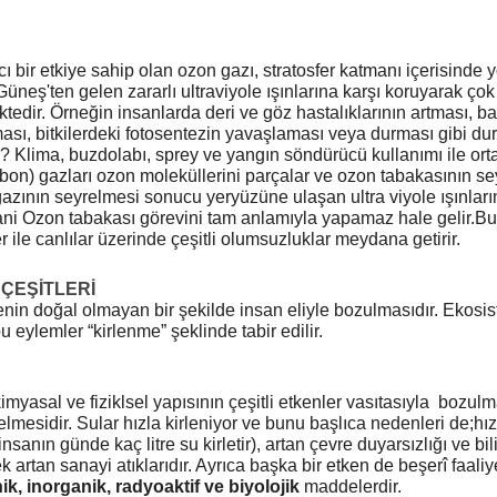
cı bir etkiye sahip olan ozon gazı, stratosfer katmanı içerisinde
üneş'ten gelen zararlı ultraviyole ışınlarına karşı koruyarak çok 
edir. Örneğin insanlarda deri ve göz hastalıklarının artması, ba
ması, bitkilerdeki fotosentezin yavaşlaması veya durması gibi dur
r? Klima, buzdolabı, sprey ve yangın söndürücü kullanımı ile ort
bon) gazları ozon moleküllerini parçalar ve ozon tabakasının s
azının seyrelmesi sonucu yeryüzüne ulaşan ultra viyole ışınları
 Yani Ozon tabakası görevini tam anlamıyla yapamaz hale gelir.B
r ile canlılar üzerinde çeşitli olumsuzluklar meydana getirir.
 ÇEŞİTLERİ
renin doğal olmayan bir şekilde insan eliyle bozulmasıdır. Ekosi
eylemler “kirlenme” şeklinde tabir edilir.
 kimyasal ve fiziklsel yapısının çeşitli etkenler vasıtasıyla bozul
lmesidir. Sular hızla kirleniyor ve bunu başlıca nedenleri de;hız
nsanın günde kaç litre su kirletir), artan çevre duyarsızlığı ve bi
ek artan sanayi atıklarıdır. Ayrıca başka bir etken de beşerî faali
ik, inorganik, radyoaktif ve biyolojik
maddelerdir.