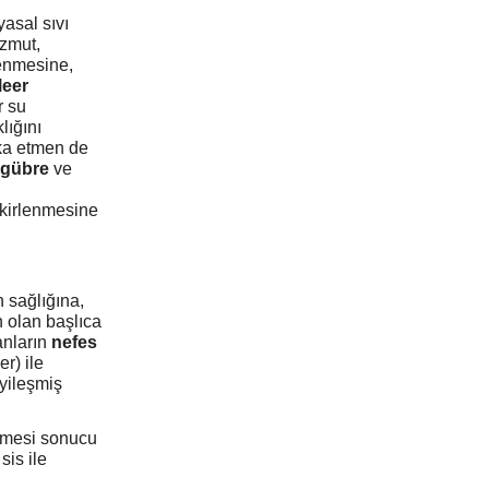
asal sıvı
izmut,
lenmesine,
leer
r su
lığını
şka etmen de
 gübre
ve
n kirlenmesine
n sağlığına,
n olan başlıca
anların
nefes
r) ile
yileşmiş
eşmesi sonucu
sis ile