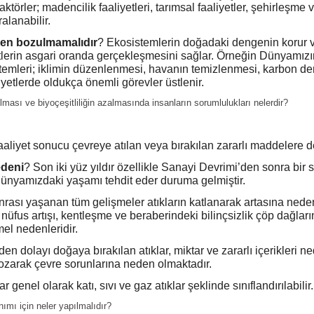
faktörler; madencilik faaliyetleri, tarımsal faaliyetler, şehirleşme 
ralanabilir.
en bozulmamalıdır
? Ekosistemlerin doğadaki dengenin korur 
lerin asgari oranda gerçekleşmesini sağlar. Örneğin Dünyamızın
temleri; iklimin düzenlenmesi, havanın temizlenmesi, karbon d
yetlerde oldukça önemli görevler üstlenir.
ması ve biyoçeşitliliğin azalmasında insanların sorumlulukları nelerdir?
faaliyet sonucu çevreye atılan veya bırakılan zararlı maddelere d
edeni
? Son iki yüz yıldır özellikle Sanayi Devrimi’den sonra bir 
ünyamızdaki yaşamı tehdit eder duruma gelmiştir.
rası yaşanan tüm gelişmeler atıkların katlanarak artasına nede
nüfus artışı, kentleşme ve beraberindeki bilinçsizlik çöp dağları
el nedenleridir.
n dolayı doğaya bırakılan atıklar, miktar ve zararlı içerikleri n
ozarak çevre sorunlarına neden olmaktadır.
lar genel olarak katı, sıvı ve gaz atıklar şeklinde sınıflandırılabilir.
nımı için neler yapılmalıdır?