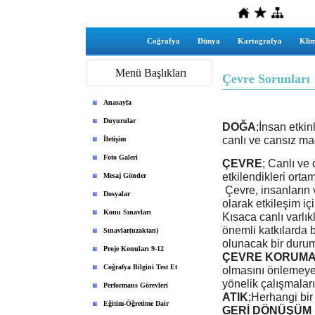
Coğrafya
Dünya
Kartografya
Klim
Menü Başlıkları
Çevre Sorunları
Anasayfa
Duyurular
DOĞA
;İnsan etkin
canlı ve cansız ma
İletişim
Foto Galeri
ÇEVRE
; Canlı ve 
etkilendikleri orta
Mesaj Gönder
Çevre, insanların v
Dosyalar
olarak etkileşim iç
Konu Sınavları
Kısaca canlı varlık
önemli katkılarda 
Sınavlar(uzaktan)
olunacak bir duruma
Proje Konuları 9-12
ÇEVRE KORUMA
Coğrafya Bilgini Test Et
olmasını önlemeye,
yönelik çalışmalar
Performans Görevleri
ATIK
;Herhangi bir
Eğitim-Öğretime Dair
GERİ DÖNÜŞÜM