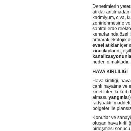
Denetimlerin yeter
atıklar arıtılmadan
kadmiyum, cıva, kur
zehirlenmesine ve
santrallerde reektö
kenarlarında özelli
artırarak ekolojik
evsel atıklar
içeris
zirai ilaçla
rın çeşi
kanalizasyonunla
neden olmaktadır.
HAVA KİRLİLİĞİ
Hava kirliliği, hav
canlı hayatına ve 
kirleticiler; kükürt 
alması,
yangınlar
radyoaktif maddeler
bölgeler ile plans
Konutlar ve sanayi
oluşan hava kirlili
birleşmesi sonucu 