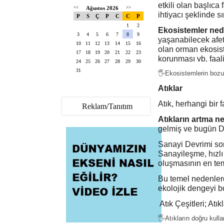
etkili olan başlıca 
<<
Ağustos 2026
>>
ihtiyacı şeklinde sı
P
S
Ç
P
C
C
P
1
2
Ekosistemler ned
3
4
5
6
7
8
9
yaşanabilecek afet
10
11
12
13
14
15
16
olan orman ekosis
17
18
19
20
21
22
23
korunması vb. faali
24
25
26
27
28
29
30
31
🖐Ekosistemlerin bozul
Atıklar
Atık, herhangi bir 
Reklam/Tanıtım
Atıkların artma n
gelmiş ve bugün D
Sanayi Devrimi son
Sanayileşme, hızlı 
oluşmasının en tem
Bu temel nedenlerde
ekolojik dengeyi b
Atık Çeşitleri; Atık
🖐Atıkların doğru kulla