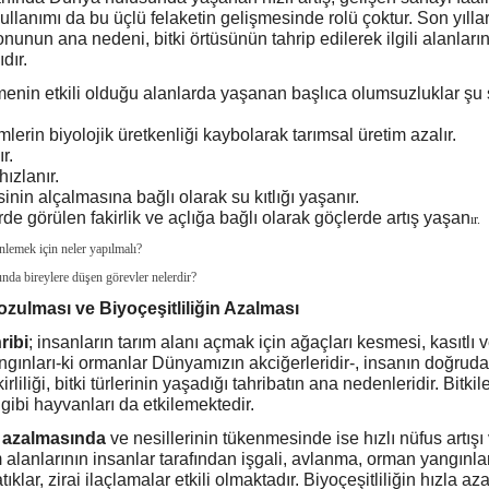
kullanımı da bu üçlü felaketin gelişmesinde rolü çoktur. Son yıll
nunun ana nedeni, bitki örtüsünün tahrip edilerek ilgili alanların
dır.
menin etkili olduğu alanlarda yaşanan başlıca olumsuzluklar şu 
mlerin biyolojik üretkenliği kaybolarak tarımsal üretim azalır.
r.
ızlanır.
sinin alçalmasına bağlı olarak su kıtlığı yaşanır.
de görülen fakirlik ve açlığa bağlı olarak göçlerde artış yaşan
ır.
lemek için neler yapılmalı?
a bireylere düşen görevler nelerdir?
zulması ve Biyoçeşitliliğin Azalması
ribi
; insanların tarım alanı açmak için ağaçları kesmesi, kasıtlı 
ınları-ki ormanlar Dünyamızın akciğerleridir-, insanın doğrudan
irliliği, bitki türlerinin yaşadığı tahribatın ana nedenleridir. Bitkile
i gibi hayvanları da etkilemektedir.
n azalmasında
ve nesillerinin tükenmesinde ise hızlı nüfus artışı
lanlarının insanlar tarafından işgali, avlanma, orman yangınları
ıklar, zirai ilaçlamalar etkili olmaktadır. Biyoçeşitliliğin hızla 