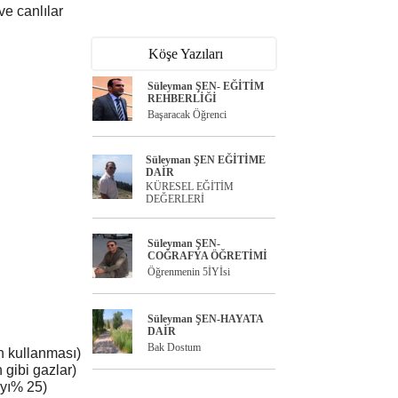
ve canlılar
Köşe Yazıları
Süleyman ŞEN- EĞİTİM
REHBERLİĞİ
Başaracak Öğrenci
Süleyman ŞEN EĞİTİME
DAİR
KÜRESEL EĞİTİM
DEĞERLERİ
Süleyman ŞEN-
COĞRAFYA ÖĞRETİMİ
Öğrenmenin 5İYİsi
Süleyman ŞEN-HAYATA
DAİR
Bak Dostum
ın kullanması)
 gibi gazlar)
ayı% 25)