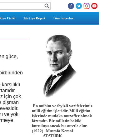
iye Fiziki
Türkiye Beşeri
Tüm Sınavlar
ren güce,
 birbirinden
karşılıklı
rtamdır.
z için çok
de pişman
En mühim ve feyizli vazifelerimiz
evesidir.
millî eğitim işleridir. Millî eğitim
nı ve yok
işlerinde mutlaka muzaffer olmak
irmeye
lâzımdır. Bir milletin hakikî
kurtuluşu ancak bu suretle olur.
(1922)
Mustafa Kemal
ATATÜ
RK