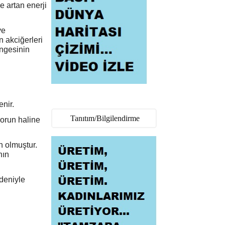
ve artan enerji
ve
 akciğerleri
engesinin
enir.
Tanıtım/Bilgilendirme
sorun haline
n olmuştur.
nın
edeniyle