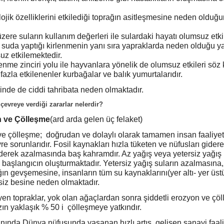
lojik özelliklerini etkilediği toprağın asitleşmesine neden oldu
zere suların kullanım değerleri ile sulardaki hayatı olumsuz etki
 ve suda yaptığı kirlenmenin yanı sıra yapraklarda neden olduğu 
suz etkilemektedir.
nme zinciri yolu ile hayvanlara yönelik de olumsuz etkileri söz
azla etkilenenler kurbağalar ve balık yumurtalarıdır.
rinde de ciddi tahribata neden olmaktadır.
çevreye verdiği zararlar nelerdir?
n
ve Çölleşme
(ard arda gelen üç felaket)
ve çölleşme; doğrudan ve dolaylı olarak tamamen insan faaliye
e sorunlarıdır. Fosil kaynakları hızla tüketen ve nüfusları gider
iderek azalmasında baş kahramdır. Az yağış veya yetersiz yağış
n başlangıcın oluşturmaktadır. Yetersiz yağış suların azalmasına, 
ın gevşemesine, insanların tüm su kaynaklarını(yer altı- yer üst
siz besine neden olmaktadır.
n topraklar, yok olan ağaçlardan sonra şiddetli erozyon ve çö
ın yaklaşık % 50 i çölleşmeye yatkındır.
anında Dünya nüfusunda yaşanan hızlı artış, gelişen sanayi faaliy