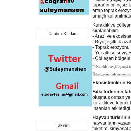
toprağın bilinçsiz 
artan toprak erozyo
amaçlı kullanılması
Kuraklık ve çölleş
sıralanabilir:
Tanıtım-Reklam
- Arazi ve ekosiste
- Biyoçeşitlilik azalı
- Toprak erozyonu h
- Yer altı su seviye
- Çölleşen bölgeler
🖐Kuraklık ve çölleşmeyi ön
🖐Erozyonu önleme konusund
Ekosistemlerin Bo
Bitki türlerinin tah
oluşmuş orman yang
kuraklık ve toprak k
insanları etkilediğ
Hayvan türlerini
hayvanların yaşam a
Takvim
tüketim, kimyasal at