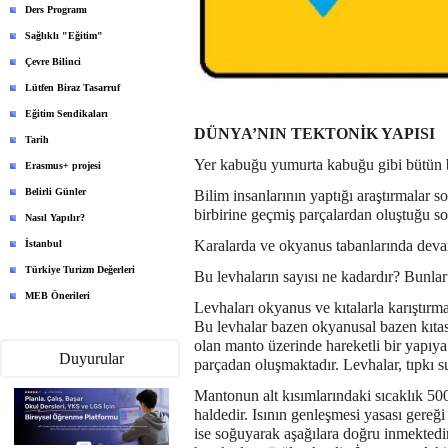
Ders Programı
Sağlıklı "Eğitim"
Çevre Bilinci
Lütfen Biraz Tasarruf
Eğitim Sendikaları
DÜNYA’NIN TEKTONİK YAPISI
Tarih
Yer kabuğu yumurta kabuğu gibi bütün b
Erasmus+ projesi
Belirli Günler
Bilim insanlarının yaptığı araştırmalar
birbirine geçmiş parçalardan oluştuğu so
Nasıl Yapılır?
Karalarda ve okyanus tabanlarında dev
İstanbul
Türkiye Turizm Değerleri
Bu levhaların sayısı ne kadardır? Bunlar
MEB Önerileri
Levhaları okyanus ve kıtalarla karıştırma
Bu levhalar bazen okyanusal bazen kıtasal
olan manto üzerinde hareketli bir yapıya
Duyurular
parçadan oluşmaktadır. Levhalar, tıpkı s
Mantonun alt kısımlarındaki sıcaklık 50
haldedir. Isının genleşmesi yasası gereğ
ise soğuyarak aşağılara doğru inmekted