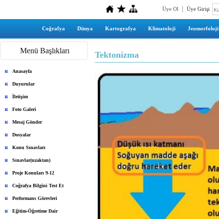
Üye Ol
Üye Girişi
Coğrafya
Dünya
Kartografya
Klimatoloji
Jeomorfoloji
Menü Başlıkları
Tektonizma
Anasayfa
Duyurular
İletişim
Foto Galeri
Mesaj Gönder
Dosyalar
Konu Sınavları
Sınavlar(uzaktan)
Proje Konuları 9-12
Coğrafya Bilgini Test Et
Performans Görevleri
Eğitim-Öğretime Dair