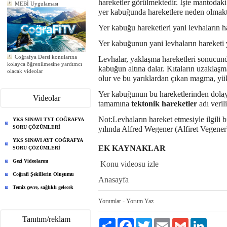
MEBİ Uygulaması
hareketler görülmektedir. İşte mantodak
yer kabuğunda hareketlere neden olmakt
Yer kabuğu hareketleri yani levhaların ha
Yer kabuğunun yani levhaların hareketi
Coğrafya Dersi konularına
Levhalar, yaklaşma hareketleri sonucund
kolayca öğrenilmesine yardımcı
kabuğun altına dalar. Kıtaların uzaklaşm
olacak videolar
Yeni ödev eklendi
olur ve bu yarıklardan çıkan magma, yü
Yeni ödev eklendi
Yeni ödev eklendi
Yer kabuğunun bu hareketlerinden dolayı
Videolar
tamamına
tektonik hareketler
adı verili
Not:Levhaların hareket etmesiyle ilgili 
YKS SINAVI TYT COĞRAFYA
SORU ÇÖZÜMLERİ
yılında Alfred Wegener (Alfiret Vegener)
YKS SINAVI AYT COĞRAFYA
EK KAYNAKLAR
SORU ÇÖZÜMLERİ
Gezi Videolarım
Konu videosu izle
Coğrafi Şekillerin Oluşumu
Anasayfa
Temiz çevre, sağlıklı gelecek
Yorumlar
-
Yorum Yaz
Tanıtım/reklam
Paylaş
Facebook
Twitter
Email
Gmail
LinkedI