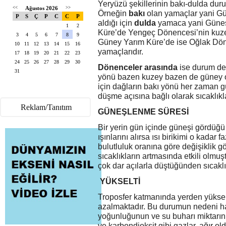
Yeryüzü şekillerinin bakı-dulda duru
<<
Ağustos 2026
>>
Örneğin
bakı
olan yamaçlar yani Gü
P
S
Ç
P
C
C
P
aldığı için
dulda
yamaca yani Güneş
1
2
Küre’de Yengeç Dönencesi’nin kuze
3
4
5
6
7
8
9
Güney Yarım Küre’de ise Oğlak Dön
10
11
12
13
14
15
16
yamaçlarıdır.
17
18
19
20
21
22
23
24
25
26
27
28
29
30
Dönenceler arasında
ise durum değ
31
yönü bazen kuzey bazen de güney o
için dağların bakı yönü her zaman g
düşme açısına bağlı olarak sıcaklık
Reklam/Tanıtım
GÜNEŞLENME SÜRESİ
Bir yerin gün içinde güneşi gördüğü
ışınlarını alırsa ısı birikimi o kada
bulutluluk oranına göre değişiklik 
sıcaklıkların artmasında etkili olm
çok dar açılarla düştüğünden sıcaklı
YÜKSELTİ
Troposfer katmanında yerden yükseld
azalmaktadır. Bu durumun nedeni ha
yoğunluğunun ve su buharı miktarını
ve karbondioksit gibi gazlar, ağır ol