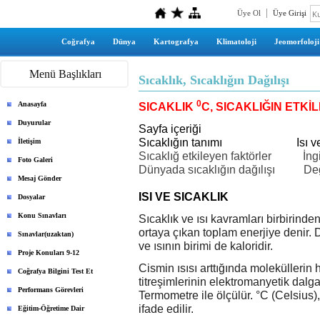
Üye Ol
Üye Girişi
Coğrafya
Dünya
Kartografya
Klimatoloji
Jeomorfoloji
Menü Başlıkları
Sıcaklık, Sıcaklığın Dağılışı
0
Anasayfa
SICAKLIK
C, SICAKLIĞIN ETKİL
Duyurular
Sayfa içeriği
Sıcaklığın tanımı Isı ve ısı 
İletişim
Sıcaklığ etkileyen faktörler
İngi
Foto Galeri
Dünyada sıcaklığın dağılışı
Değ
Mesaj Gönder
ISI VE SICAKLIK
Dosyalar
Konu Sınavları
Sıcaklık ve ısı kavramları birbirinden 
ortaya çıkan toplam enerjiye
denir. 
Sınavlar(uzaktan)
ve ısının birimi de kaloridir.
Proje Konuları 9-12
Cismin ısısı arttığında moleküllerin 
Coğrafya Bilgini Test Et
titreşimlerinin elektromanyetik dalg
Performans Görevleri
Termometre ile ölçülür. °C (Celsius), 
ifade edilir.
Eğitim-Öğretime Dair