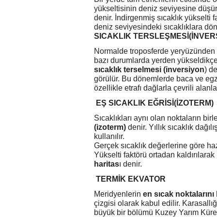
yükseltisinin deniz seviyesine düş
denir. İndirgenmiş sıcaklık yükselti 
deniz seviyesindeki sıcaklıklara dö
SICAKLIK TERSLEŞMESİ(İNVER
Normalde troposferde yeryüzünden y
bazı durumlarda yerden yükseldikçe 
sıcaklık
terselmesi (inversiyon
) d
görülür. Bu dönemlerde baca ve egzo
özellikle etrafı dağlarla çevrili alanl
EŞ SICAKLIK EĞRİSİ(İZOTERM)
Sıcaklıkları aynı olan noktaların birl
(izoterm)
denir. Yıllık sıcaklık dağılı
kullanılır.
Gerçek sıcaklık değerlerine göre haz
Yükselti faktörü ortadan kaldırılarak
haritas
ı denir.
TERMİK EKVATOR
Meridyenlerin
en sıcak noktalarını 
çizgisi olarak kabul edilir. Karasall
büyük bir bölümü Kuzey Yarım Küre