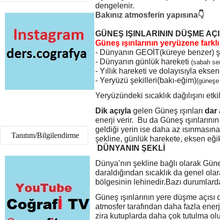
dengelenir.
Bakınız atmosferin yapısına👇
GÜNEŞ IŞINLARININ DÜŞME AÇI
Güneş ışınlarının yeryüzene farklı
- Dünyanın GEOİT(küreye benzer) ş
- Dünyanın günlük hareketi
(sabah ser
- Yıllık hareketi ve dolayısıyla eksen
- Yeryüzü şekilleri(bakı-eğim)
(güneşe
Yeryüzündeki sıcaklık dağılışını etki
Dik açıyla
gelen Güneş ışınları
dar 
enerji verir. Bu da Güneş ışınlarının
geldiği yerin ise daha az ısınmasına
Tanıtım/Bilgilendirme
şekline, günlük harekete, eksen eğikl
DÜNYANIN ŞEKLİ
Dünya’nın şekline bağlı olarak Güne
daraldığından sıcaklık da genel ola
bölgesinin lehinedir.Bazı durumlarda
Güneş ışınlarının yere düşme açısı d
atmosfer tarafından daha fazla enerj
zira kutuplarda daha çok tutulma olu