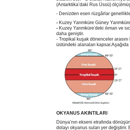
(Antarktika’daki Rus Üssü) ölçülmüş
- Denizden esen rüzgârlar genellikle 
-
Kuzey Yarımküre Güney Yarımküre
-
Kuzey Yarımküre'deki ılıman ve sı
daha geniştir.
- Tropikal kuşak dönenceler arasını
üstündeki alanaları kapsar.Aşağıda kü
OKYANUS AKINTILARI
Dünya’nın ekseni etrafında dönüşün
dolayı okyanus suları yer değiştirir