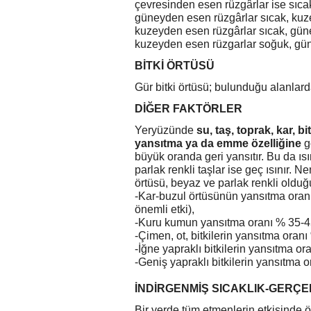
çevresinden esen rüzgârlar ise sıcak
güneyden esen rüzgârlar sıcak, kuz
kuzeyden esen rüzgârlar sıcak, gün
kuzeyden esen rüzgarlar soğuk, gün
BİTKİ ÖRTÜSÜ
Gür bitki örtüsü; bulunduğu alanlarda
DİĞER FAKTÖRLER
Yeryüzünde
su, taş, toprak, kar, bi
yansıtma ya da emme özelliğine
gö
büyük oranda geri yansıtır. Bu da ısı
parlak renkli taşlar ise geç ısınır. 
örtüsü, beyaz ve parlak renkli olduğu 
-Kar-buzul örtüsünün yansıtma oran
önemli etki),
-Kuru kumun yansıtma oranı % 35-45
-
Çimen, ot, bitkilerin yansıtma oranı
-İğne yapraklı bitkilerin yansıtma or
-Geniş yapraklı bitkilerin yansıtma 
İNDİRGENMİŞ SICAKLIK-GERÇE
Bir yerde tüm etmenlerin etkisinde 