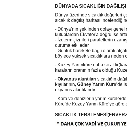
D
Ü
NYADA
S
ICAKLI
Ğ
IN
DA
Ğ
ILI
Ş
I
Dünya üzerinde sıcaklık değerleri çeşi
sıcaklık dağılış haritası incelendiği
- Dünya’nın şeklinden dolayı genel o
kutuplardan Ekvator'a doğru ise arta
- İzoterm çizgileri paralellerin uzan
duruma etki eder.
- Günlük harekete bağlı olarak alça
böylece yüksek sıcaklıklara neden 
- Kuzey Yarımküre daha sıcaktır(kar
karaların oranının fazla olduğu Kuz
-
Okyanus akıntılar
ı sıcaklığın dağı
kıyıla
rının,
Güney Yarım Kür
e’de i
okyanus akıntılarıdır.
- Kara ve denizlerin yarım kürelerde 
Küre’de Kuzey Yarım Küre’ye göre d
SICAKLIK TERSLEMESİ(ENVERZ