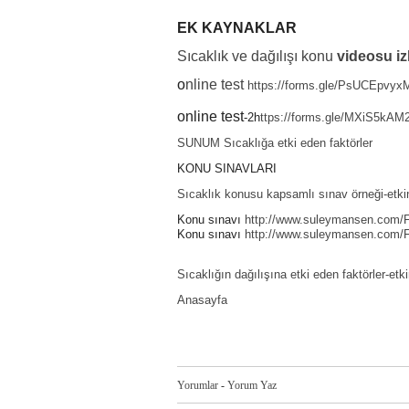
EK KAYNAKLAR
Sıcaklık ve dağılışı konu
videosu iz
o
nline test
https://forms.gle/PsUCEpvy
online test
-2h
ttps://forms.gle/MXiS5kA
SUNUM Sıcaklığa etki eden
faktörler
KONU SINAVLARI
Sıcaklık konusu kapsamlı sınav örneği-etki
Konu sınavı
http://www.suleymansen.com/Fi
Konu sınavı
http://www.suleymansen.com/Fi
Sıcaklığın dağılışına etki eden faktörler-etk
Anasayfa
Yorumlar
-
Yorum Yaz