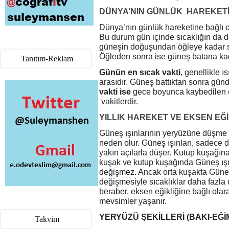
D
Ü
NYA’NIN G
Ü
NL
Ü
K HAREKET
Dünya’nın günlük hareketine bağlı o
Bu durum gün içinde sıcaklığın da d
güneşin doğuşundan öğleye kadar süre
Öğleden sonra ise güneş batana kad
Tanıtım-Reklam
Günün en sıcak vakti
, genellikle ı
arasıdır. Güneş battıktan sonra gün
vakti ise
gece boyunca kaybedilen e
vakitlerdir.
YILLIK HAREKET VE EKSEN E
Ğİ
Güneş ışınlarının yeryüzüne düşme a
neden olur. Güneş ışınları, sadece 
yakın açılarla düşer. Kutup kuşağına
kuşak ve kutup kuşağında Güneş ışın
değişmez. Ancak orta kuşakta Güneş 
değişmesiyle sıcaklıklar daha fazla
beraber, eksen eğikliğine bağlı ola
mevsimler yaşanır.
YERY
Ü
Z
Ü
Ş
EK
İ
LLER
İ
(BAKI-E
Ğİ
Takvim