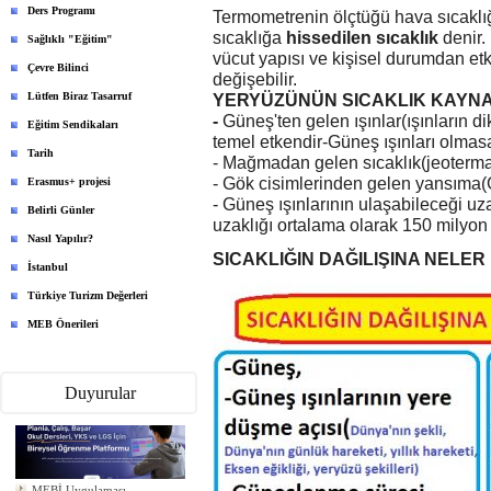
Ders Programı
Termometrenin ölçtüğü hava sıcaklığı
sıcaklığa
hissedilen s
ı
cakl
ı
k
denir.
Sağlıklı "Eğitim"
vücut yapısı ve kişisel durumdan etki
Çevre Bilinci
değişebilir.
Lütfen Biraz Tasarruf
YERYÜZÜNÜN SICAKLIK KAYN
-
Güneş'ten gelen ışınlar(ışınların di
Eğitim Sendikaları
temel etkendir-Güneş ışınları olma
Tarih
- Mağmadan gelen sıcaklık(jeotermal
- Gök cisimlerinden gelen yansıma(
Erasmus+ projesi
- Güneş ışınlarının ulaşabileceği uz
Belirli Günler
uzaklığı ortalama olarak 150 milyon 
Nasıl Yapılır?
SICAKLIĞIN DAĞILIŞINA NELER
İstanbul
Türkiye Turizm Değerleri
MEB Önerileri
Duyurular
MEBİ Uygulaması