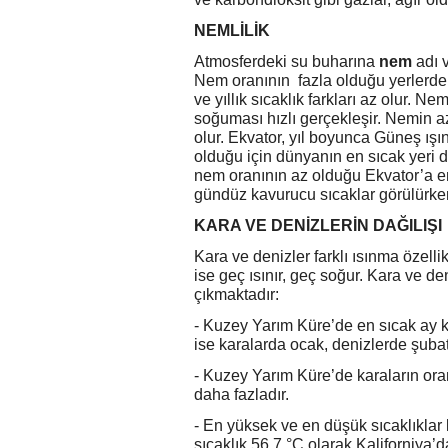
NEMLİLİK
Atmosferdeki su buharına
nem
adı 
Nem oranının fazla olduğu yerlerde
ve yıllık sıcaklık farkları az olur. 
soğuması hızlı gerçekleşir. Nemin az
olur. Ekvator, yıl boyunca Güneş ışın
olduğu için dünyanın en sıcak yeri de
nem oranının az olduğu Ekvator’a en
gündüz kavurucu sıcaklar görülürken 
KARA VE DENİZLERİN DAĞILIŞI
Kara ve denizler farklı ısınma özellik
ise geç ısınır, geç soğur. Kara ve de
çıkmaktadır:
- Kuzey Yarım Küre’de en sıcak ay 
ise karalarda ocak, denizlerde şubatt
- Kuzey Yarım Küre’de karaların oranı
daha fazladır.
- En yüksek ve en düşük sıcaklıklar
sıcaklık 56,7 °C olarak Kaliforniya’