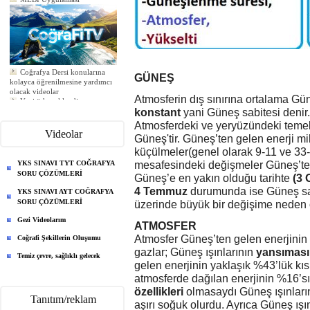
Coğrafya Dersi konularına
kolayca öğrenilmesine yardımcı
GÜNEŞ
olacak videolar
Yeni ödev eklendi
Atmosferin dış sınırına ortalama Gün
Yeni ödev eklendi
konstant
yani Güneş sabitesi denir.
Yeni ödev eklendi
Atmosferdeki ve yeryüzündeki temel 
Videolar
Güneş'tir. Güneş’ten gelen enerji m
küçülmeler(genel olarak 9-11 ve 33-3
YKS SINAVI TYT COĞRAFYA
mesafesindeki değişmeler Güneş’ten 
SORU ÇÖZÜMLERİ
Güneş’e en yakın olduğu tarihte
(3 
4 Temmuz
durumunda ise Güneş sab
YKS SINAVI AYT COĞRAFYA
SORU ÇÖZÜMLERİ
üzerinde büyük bir değişime neden
Gezi Videolarım
ATMOSFER
Atmosfer Güneş’ten gelen enerjinin
Coğrafi Şekillerin Oluşumu
gazlar; Güneş ışınlarının
yansıması
Temiz çevre, sağlıklı gelecek
gelen enerjinin yaklaşık %43’lük kıs
atmosferde dağılan enerjinin %16’sı
özellikleri
olmasaydı Güneş ışınların
Tanıtım/reklam
aşırı soğuk olurdu. Ayrıca Güneş ışı