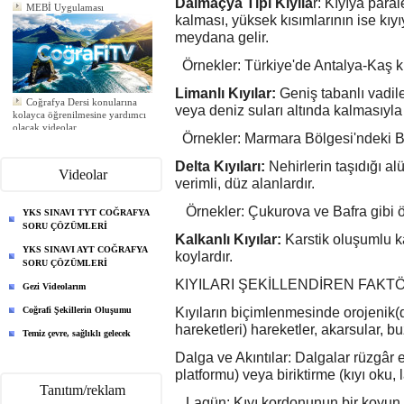
MEBİ Uygulaması
Dalmaçya Tipi Kıyıla
r: Kıyıya para
kalması, yüksek kısımlarının ise kıy
meydana gelir.
Örnekler: Türkiye'de Antalya-Kaş kıyı
Limanlı Kıyılar:
Geniş tabanlı vadile
Coğrafya Dersi konularına
kolayca öğrenilmesine yardımcı
veya deniz suları altında kalmasıyla
olacak videolar
Yeni ödev eklendi
Örnekler: Marmara Bölgesi'ndeki 
Yeni ödev eklendi
Yeni ödev eklendi
Delta Kıyıları:
Nehirlerin taşıdığı a
Videolar
verimli, düz alanlardır.
Örnekler: Çukurova ve Bafra gibi öne
YKS SINAVI TYT COĞRAFYA
SORU ÇÖZÜMLERİ
Kalkanlı Kıyılar:
Karstik oluşumlu ka
YKS SINAVI AYT COĞRAFYA
koylardır.
SORU ÇÖZÜMLERİ
KIYILARI ŞEKİLLENDİREN FAK
Gezi Videolarım
Coğrafi Şekillerin Oluşumu
Kıyıların biçimlenmesinde orojenik(
hareketleri) hareketler, akarsular, buz
Temiz çevre, sağlıklı gelecek
Dalga ve Akıntılar: Dalgalar rüzgâr e
platformu) veya biriktirme (kıyı oku,
Tanıtım/reklam
Lagün: Kıyı kordonunun bir koyun 