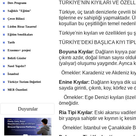
TÜRKİYE'NİN KIYILARI VE ÖZELL
Ders Programı
Sağlıklı "Eğitim"
Türkiye, üç tarafı denizlerle çevrili
tiplerine ev sahipliği yapmaktadır. Ü
Çevre Bilinci
koşulları bu çeşitliliğin temel nedenle
Lütfen Biraz Tasarruf
Türkiye'nin kıyıları ve özellikleri şu 
Eğitim Sendikaları
TÜRKİYE'DEKİ BAŞLICA KIYI TİP
Tarih
Erasmus+ projesi
Boyuna Kıyılar
: Dağların kıyıya par
çıkıntı azdır, doğal liman sayısı oldu
Belirli Günler
(yalıyar) oluşumu yaygındır. Ayrıca k
Nasıl Yapılır?
Örnekler: Karadeniz ve Akdeniz kıyıla
İstanbul
Enine Kıyılar:
Dağların kıyıya dik u
Türkiye Turizm Değerleri
sayıda girinti, çıkıntı, koy, körfez v
MEB Önerileri
Örnekler: Ege Denizi kıyıları (özelli
örneğidir.
Duyurular
Ria Tipi Kıyılar
: Eski akarsu vadileri
bir yapıya sahiptir ve kıyının iç kes
Örnekler: İstanbul ve Çanakkale Boğ