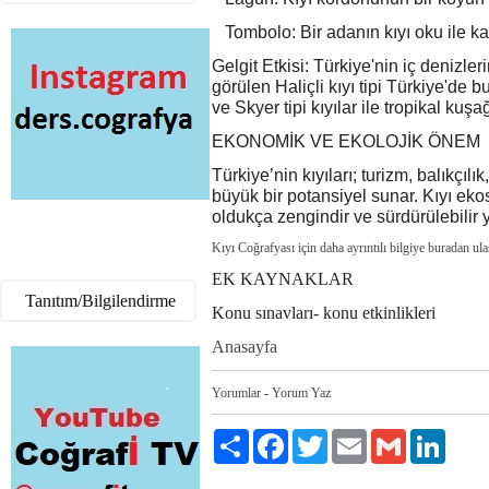
Tombolo: Bir adanın kıyı oku ile k
Gelgit Etkisi: Türkiye'nin iç denizle
görülen Haliçli kıyı tipi Türkiye'de
ve Skyer tipi kıyılar ile tropikal k
EKONOMİK VE EKOLOJİK ÖNEM
Türkiye’nin kıyıları; turizm, balıkçılı
büyük bir potansiyel sunar. Kıyı eko
oldukça zengindir ve sürdürülebilir 
Kıyı Coğrafyası için daha ayrıntılı bilgiye buradan ula
EK KAYNAKLAR
Tanıtım/Bilgilendirme
Konu sınavları- konu etkinlikleri
Anasayfa
Yorumlar
-
Yorum Yaz
Paylaş
Facebook
Twitter
Email
Gmail
LinkedI