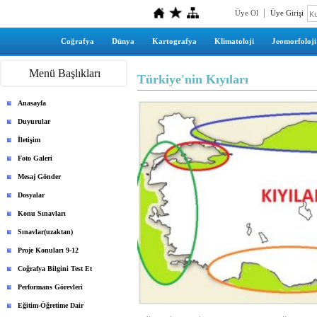
Üye Ol
Üye Girişi
Coğrafya
Dünya
Kartografya
Klimatoloji
Jeomorfoloji
Menü Başlıkları
Türkiye'nin Kıyıları
Anasayfa
Duyurular
İletişim
Foto Galeri
Mesaj Gönder
Dosyalar
Konu Sınavları
Sınavlar(uzaktan)
Proje Konuları 9-12
Coğrafya Bilgini Test Et
Performans Görevleri
Eğitim-Öğretime Dair