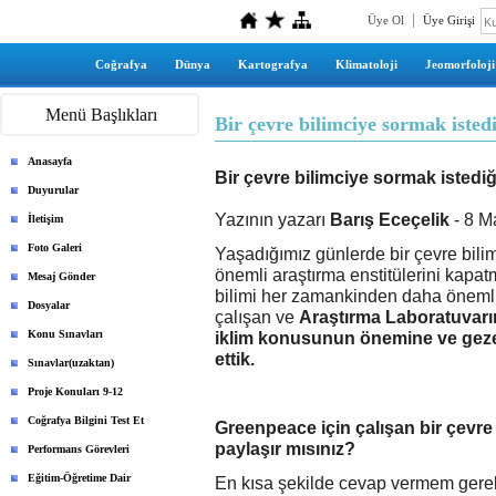
Üye Ol
Üye Girişi
Coğrafya
Dünya
Kartografya
Klimatoloji
Jeomorfoloji
Menü Başlıkları
Bir çevre bilimciye sormak isted
Anasayfa
Bir çevre bilimciye sormak istedi
Duyurular
Yazının yazarı
Barış Eceçelik
- 8 M
İletişim
Foto Galeri
Yaşadığımız günlerde bir çevre bilim
önemli araştırma enstitülerini kapa
Mesaj Gönder
bilimi her zamankinden daha önemli h
Dosyalar
çalışan ve
Araştırma Laboratuvarı
Konu Sınavları
iklim konusunun önemine ve gezeg
ettik.
Sınavlar(uzaktan)
Proje Konuları 9-12
Coğrafya Bilgini Test Et
Greenpeace için çalışan bir çevre b
paylaşır mısınız?
Performans Görevleri
Eğitim-Öğretime Dair
En kısa şekilde cevap vermem gereki