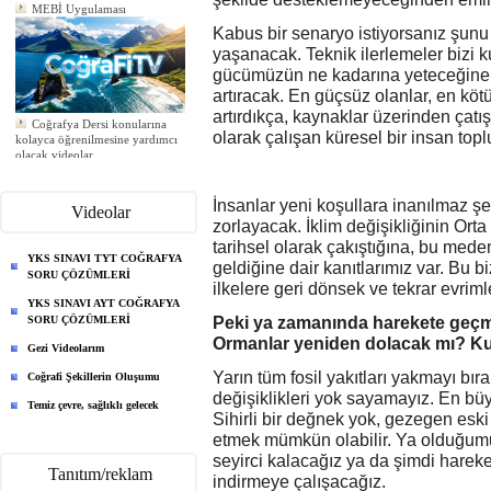
MEBİ Uygulaması
Kabus bir senaryo istiyorsanız şunu 
yaşanacak. Teknik ilerlemeler bizi
gücümüzün ne kadarına yeteceğine ba
artıracak. En güçsüz olanlar, en köt
artırdıkça, kaynaklar üzerinden çatı
Coğrafya Dersi konularına
kolayca öğrenilmesine yardımcı
olarak çalışan küresel bir insan 
olacak videolar
Yeni ödev eklendi
Yeni ödev eklendi
Yeni ödev eklendi
İnsanlar yeni koşullara inanılmaz ş
Videolar
zorlayacak. İklim değişikliğinin Or
tarihsel olarak çakıştığına, bu mede
YKS SINAVI TYT COĞRAFYA
geldiğine dair kanıtlarımız var. Bu 
SORU ÇÖZÜMLERİ
ilkelere geri dönsek ve tekrar evri
YKS SINAVI AYT COĞRAFYA
SORU ÇÖZÜMLERİ
Peki ya zamanında harekete geçme
Ormanlar yeniden dolacak mı? K
Gezi Videolarım
Yarın tüm fosil yakıtları yakmayı bır
Coğrafi Şekillerin Oluşumu
değişiklikleri yok sayamayız. En bü
Temiz çevre, sağlıklı gelecek
Sihirli bir değnek yok, gezegen esk
etmek mümkün olabilir. Ya olduğum
seyirci kalacağız ya da şimdi hareke
Tanıtım/reklam
indirmeye çalışacağız.