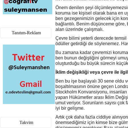
Önem denilen şeyi ölçümleyemezsini
koruma ise kişisel olarak bana en uy
ben gezegenimizin gelecek için koru
bağlantılı. Benim düşünceme göre, bir
alan üzerinde çalışmalı.
Tanıtım-Reklam
Çevre bilimi yeterli derecede temsil 
ödüller getirdiği de söylenemez. Hav
Bu zamana kadar çevremizi korumak
ben bunun değiştiğini görmeyi umuyo
oluşturduğu bu büyük sürecin küçük 
İklim değişikliği veya çevre ile i
Ben bu işe başlayalı 30 sene oldu ve
boşaltılmasının önüne geçen Londra 
Stockholm Konvansiyonu, insanları i
yapan Hükümetler arası İklim Değişi
umut veriyor. Sorunların sayısı çok 
iyi bir gelişme.
Artık çok daha fazla ciddiye alınıyoru
Takvim
önemsediğimiz için kimse bize gül
düşünmemiz gerekiyor: Bazı alanlard