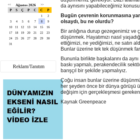
<<
Ağustos 2026
>>
da aynısını yapabileceğimiz konusu
P
S
Ç
P
C
C
P
Bugün çevrenin korunmasına yardı
1
2
olsaydı, bu ne olurdu?
3
4
5
6
7
8
9
10
11
12
13
14
15
16
Bir anlığına durup gezegenimiz ve ç
17
18
19
20
21
22
23
düşünmek. Hayatımızı nasıl yaşadığı
24
25
26
27
28
29
30
ettiğimizi, ne yediğimizi, ne satın 
31
Bunlar üzerine tek tek düşünmek far
Bununla birlikte başkalarını da ayn
baskı yapmalı, perakendecilik sekt
Reklam/Tanıtım
barışçıl bir şekilde yapmalıyız.
Çoğu insan bunlar üzerine düşünmüyo
her şeyden önce bir dünya görüşü ü
değişim için gerçekleşmesi gereke
Kaynak Greenpeace