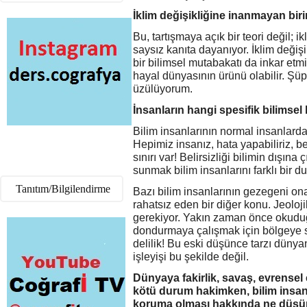
İklim değişikliğine inanmayan bir
Bu, tartışmaya açık bir teori değil; i
saysız kanıta dayanıyor. İklim değiş
bir bilimsel mutabakatı da inkar e
hayal dünyasının ürünü olabilir. Şü
üzülüyorum.
İnsanların hangi spesifik bilimsel
Bilim insanlarının normal insanlardan
Hepimiz insanız, hata yapabiliriz, be
sınırı var! Belirsizliği bilimin dışına
sunmak bilim insanlarını farklı bir 
Tanıtım/Bilgilendirme
Bazı bilim insanlarının gezegeni o
rahatsız eden bir diğer konu. Jeolo
gerekiyor. Yakın zaman önce okudu
dondurmaya çalışmak için bölgeye 
delilik! Bu eski düşünce tarzı dünya
işleyişi bu şekilde değil.
Dünyaya fakirlik, savaş, evrensel 
kötü durum hakimken, bilim insanl
koruma olması hakkında ne düş