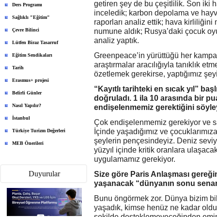
getiren şey de bu çeşitlilik. Son iki h
Ders Programı
inceledik; karbon depolama ve hayvan
Sağlıklı "Eğitim"
raporları analiz ettik; hava kirliliğ
Çevre Bilinci
numune aldık; Rusya’daki çocuk oyun
analiz yaptık.
Lütfen Biraz Tasarruf
Greenpeace’in yürüttüğü her kampany
Eğitim Sendikaları
araştırmalar aracılığıyla tanıklık etm
Tarih
özetlemek gerekirse, yaptığımız şeyi
Erasmus+ projesi
“Kayıtlı tarihteki en sıcak yıl” baş
Belirli Günler
doğruladı. 1 ila 10 arasında bir pu
Nasıl Yapılır?
endişelenmemiz gerektiğini söyley
İstanbul
Çok endişelenmemiz gerekiyor ve sa
İçinde yaşadığımız ve çocuklarımıza
Türkiye Turizm Değerleri
şeylerin pençesindeyiz. Deniz seviye
MEB Önerileri
yüzyıl içinde kritik oranlara ulaşac
uygulamamız gerekiyor.
Duyurular
Size göre Paris Anlaşması gereğin
yaşanacak “dünyanın sonu sena
Bunu öngörmek zor. Dünya bizim bild
yaşadık, kimse henüz ne kadar oldu
şekilde desteklemeyeceğinden emin 