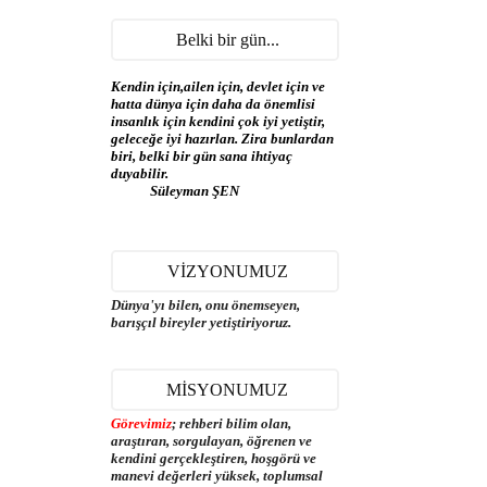
Belki bir gün...
Kendin için,ailen için, devlet için ve
hatta dünya için daha da önemlisi
insanlık için kendini çok iyi yetiştir,
geleceğe iyi hazırlan. Zira bunlardan
biri, belki bir gün sana ihtiyaç
duyabilir.
Süleyman ŞEN
VİZYONUMUZ
Dünya'yı bilen, onu önemseyen,
barışçıl bireyler yetiştiriyoruz.
MİSYONUMUZ
Görevimiz
; rehberi bilim olan,
araştıran, sorgulayan, öğrenen ve
kendini gerçekleştiren, hoşgörü ve
manevi değerleri yüksek, toplumsal