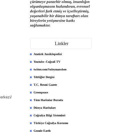
çürümeye panzehir olmuş, insanlığın
olgunlaşmasını hızlandıran, evrensel
değerleri fark etmiş ve içselleştirmiş,
yaşanabilir bir dünya taraftarı olan
bireylerin yetişmesine katkı
sağlamaktır.
Linkler
Atatürk Ansiklopedisi
Youtube -Coğrafi TV
twitter.com/Suleymanshen
Tebliğler Dergisi
T.C. Resmi Gazete
Greenpeace
erkezi/
Tüm Haritalar Burada
Dünya Haritaları
Coğrafya Bilgi Sistemleri
Türkiye Coğrafya Kurumu
Google Earth