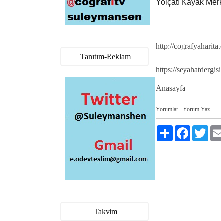
Yolçatı Kayak Merk
http://cografyaharit
Tanıtım-Reklam
https://seyahatdergis
Anasayfa
Yorumlar
-
Yorum Yaz
Paylaş
Facebook
Twitt
Takvim