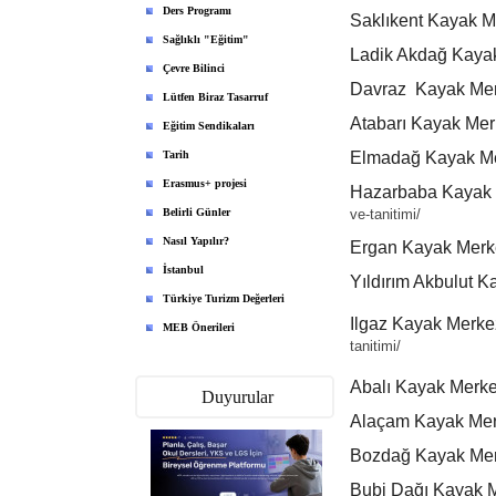
Ders Programı
Saklıkent Kayak M
Sağlıklı "Eğitim"
Ladik Akdağ Kaya
Çevre Bilinci
Davraz Kayak Merk
Lütfen Biraz Tasarruf
Atabarı Kayak Merk
Eğitim Sendikaları
Tarih
Elmadağ Kayak Me
Erasmus+ projesi
Hazarbaba Kayak 
Belirli Günler
ve-tanitimi/
Nasıl Yapılır?
Ergan Kayak Merke
İstanbul
Yıldırım Akbulut K
Türkiye Turizm Değerleri
Ilgaz Kayak Merk
MEB Önerileri
tanitimi/
Abalı Kayak Merke
Duyurular
Alaçam Kayak Mer
Bozdağ Kayak Merk
Bubi Dağı Kayak M