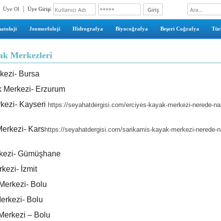
Üye Ol
Üye Girişi
atoloji
Jeomorfoloji
Hidrografya
Biyocoğrafya
Beşeri Coğrafya
Türk
ak Merkezleri
kezi- Bursa
 Merkezi- Erzurum
kezi- Kayseri
https://seyahatdergisi.com/erciyes-kayak-merkezi-nerede-nasil
erkezi- Kars
https://seyahatdergisi.com/sarikamis-kayak-merkezi-nerede-nasi
kezi- Gümüşhane
kezi- İzmit
Merkezi- Bolu
erkezi- Bolu
Merkezi – Bolu