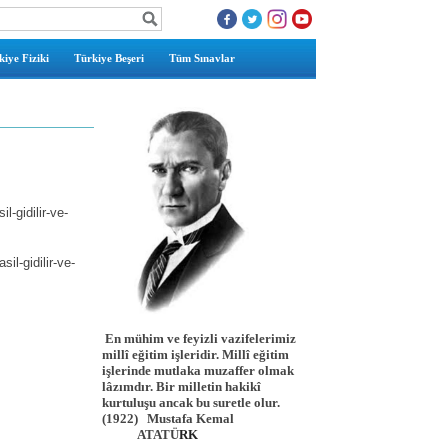
iye Fiziki
Türkiye Beşeri
Tüm Sınavlar
-gidilir-ve-
l-gidilir-ve-
En mühim ve feyizli vazifelerimiz
millî eğitim işleridir. Millî eğitim
işlerinde mutlaka muzaffer olmak
lâzımdır. Bir milletin hakikî
kurtuluşu ancak bu suretle olur.
(1922)
Mustafa Kemal
ATATÜ
RK