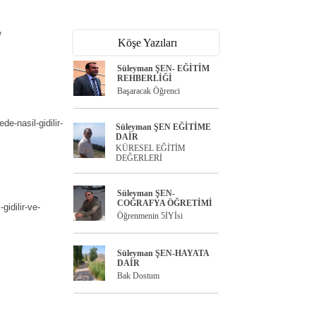
/
Köşe Yazıları
Süleyman ŞEN- EĞİTİM
REHBERLİĞİ
Başaracak Öğrenci
e-nasil-gidilir-
Süleyman ŞEN EĞİTİME
DAİR
KÜRESEL EĞİTİM
DEĞERLERİ
Süleyman ŞEN-
COĞRAFYA ÖĞRETİMİ
gidilir-ve-
Öğrenmenin 5İYİsi
Süleyman ŞEN-HAYATA
DAİR
Bak Dostum