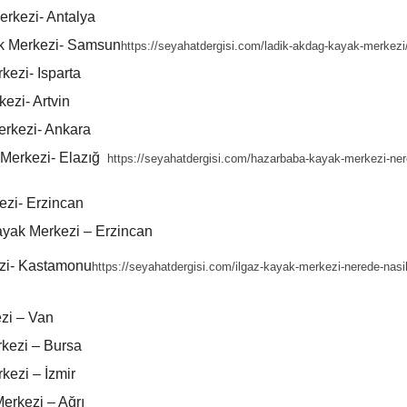
erkezi- Antalya
k Merkezi- Samsun
https://seyahatdergisi.com/ladik-akdag-kayak-merkezi
ezi- Isparta
ezi- Artvin
rkezi- Ankara
Merkezi- Elazığ
https://seyahatdergisi.com/hazarbaba-kayak-merkezi-nered
zi- Erzincan
ayak Merkezi – Erzincan
ezi- Kastamonu
https://seyahatdergisi.com/ilgaz-kayak-merkezi-nerede-nasil-
zi – Van
kezi – Bursa
ezi – İzmir
erkezi – Ağrı