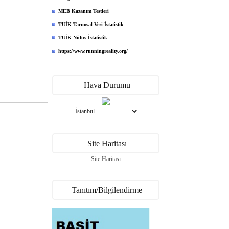
MEB Kazanım Testleri
TUİK Tarımsal Veri-İstatistik
TUİK Nüfus İstatistik
https://www.runningreality.org/
Hava Durumu
Site Haritası
Site Haritası
Tanıtım/Bilgilendirme