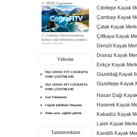
MEBİ Uygulaması
Cıbıltepe Kayak M
Çambaşı Kayak Me
Çatak Kayak Merk
Coğrafya Dersi konularına
Çiftkaya Kayak Mer
kolayca öğrenilmesine yardımcı
olacak videolar
Denizli Kayak Merk
Yeni ödev eklendi
Yeni ödev eklendi
Yeni ödev eklendi
Dranaz Kayak Mer
Videolar
Erikçe Kayak Merk
YKS SINAVI TYT COĞRAFYA
Güzeldağ Kayak M
SORU ÇÖZÜMLERİ
Güzeltepe Kayak 
YKS SINAVI AYT COĞRAFYA
SORU ÇÖZÜMLERİ
Hasan Dağı Kayak
Gezi Videolarım
Haserek Kayak Mer
Coğrafi Şekillerin Oluşumu
Temiz çevre, sağlıklı gelecek
Kabadüz Kayak Me
Laleli Kayak Merk
Tanıtım/reklam
Kandilli Kayak Me