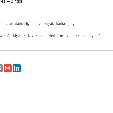
ezi – Bingöl
a.com/haritalarim/4g_turkiye_kayak_haritasi.png
i.com/turkiyedeki-kayak-merkezleri-listesi-ve-hakkinda-bilgiler/
er
Email
Gmail
LinkedIn