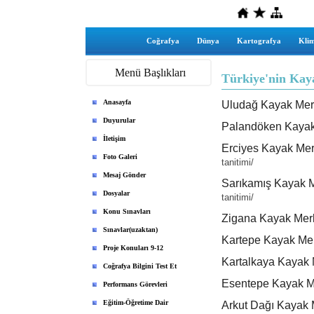
Coğrafya
Dünya
Kartografya
Klim
Menü Başlıkları
Türkiye'nin Kay
Anasayfa
Uludağ Kayak Mer
Duyurular
Palandöken Kayak
İletişim
Erciyes Kayak Mer
Foto Galeri
tanitimi/
Mesaj Gönder
Sarıkamış Kayak M
Dosyalar
tanitimi/
Konu Sınavları
Zigana Kayak Mer
Sınavlar(uzaktan)
Kartepe Kayak Mer
Proje Konuları 9-12
Kartalkaya Kayak 
Coğrafya Bilgini Test Et
Esentepe Kayak M
Performans Görevleri
Eğitim-Öğretime Dair
Arkut Dağı Kayak 