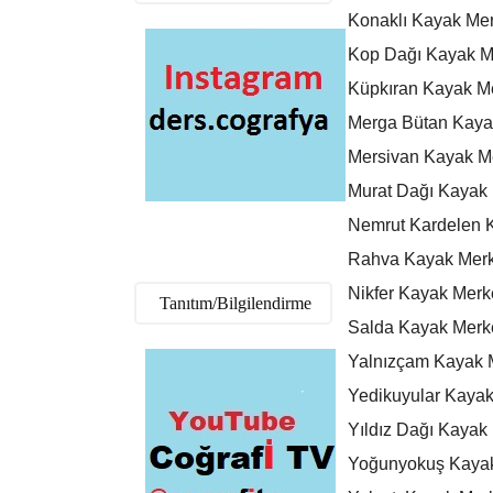
Konaklı Kayak Mer
Kop Dağı Kayak Me
Küpkıran Kayak Me
Merga Bütan Kaya
Mersivan Kayak Me
Murat Dağı Kayak 
Nemrut Kardelen K
Rahva Kayak Merke
Nikfer Kayak Merke
Tanıtım/Bilgilendirme
Salda Kayak Merke
Yalnızçam Kayak 
Yedikuyular Kaya
Yıldız Dağı Kayak
Yoğunyokuş Kayak